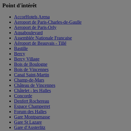
Point d'intérêt
AccorHotels Arena
Aeroport de Paris-Charles-de-Gaulle
Aeroport de Paris-Orly
Aquaboulevard
Assemblée Nationale Française
Aéroport de Beauvais - Tillé
Bastille
Bercy
Bercy Village
Bois de Boulogne
Bois de Vincennes
Canal Saint-Martin
Champ-de-Mars
Château de Vincennes
Châtelet - les Halles
Concorde
Denfert Rochereau
Espace Champerret
Forum des Halles
Gare Montparnasse
Gare St Lazare
Gare d'Austerlitz