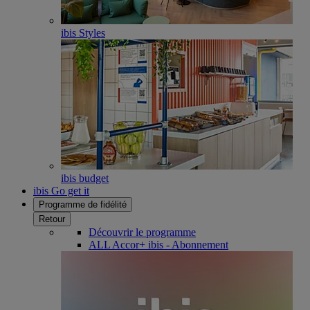
ibis Styles
ibis budget
ibis Go get it
Programme de fidélité
Retour
Découvrir le programme
ALL Accor+ ibis - Abonnement