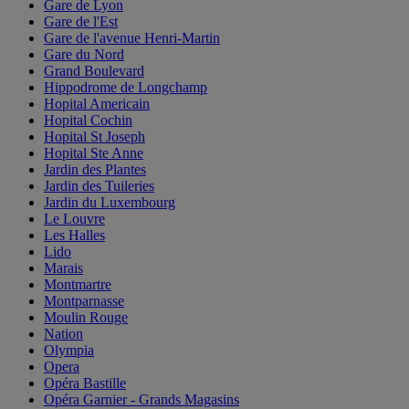
Gare de Lyon
Gare de l'Est
Gare de l'avenue Henri-Martin
Gare du Nord
Grand Boulevard
Hippodrome de Longchamp
Hopital Americain
Hopital Cochin
Hopital St Joseph
Hopital Ste Anne
Jardin des Plantes
Jardin des Tuileries
Jardin du Luxembourg
Le Louvre
Les Halles
Lido
Marais
Montmartre
Montparnasse
Moulin Rouge
Nation
Olympia
Opera
Opéra Bastille
Opéra Garnier - Grands Magasins