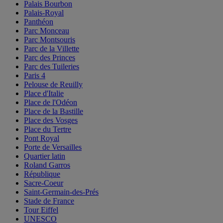
Palais Bourbon
Palais-Royal
Panthéon
Parc Monceau
Parc Montsouris
Parc de la Villette
Parc des Princes
Parc des Tuileries
Paris 4
Pelouse de Reuilly
Place d'Italie
Place de l'Odéon
Place de la Bastille
Place des Vosges
Place du Tertre
Pont Royal
Porte de Versailles
Quartier latin
Roland Garros
République
Sacre-Coeur
Saint-Germain-des-Prés
Stade de France
Tour Eiffel
UNESCO