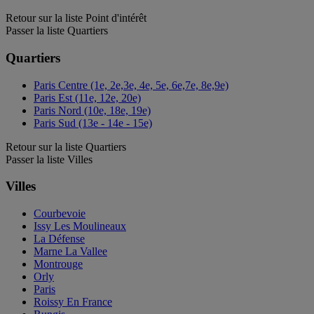
Retour sur la liste Point d'intérêt
Passer la liste Quartiers
Quartiers
Paris Centre (1e, 2e,3e, 4e, 5e, 6e,7e, 8e,9e)
Paris Est (11e, 12e, 20e)
Paris Nord (10e, 18e, 19e)
Paris Sud (13e - 14e - 15e)
Retour sur la liste Quartiers
Passer la liste Villes
Villes
Courbevoie
Issy Les Moulineaux
La Défense
Marne La Vallee
Montrouge
Orly
Paris
Roissy En France