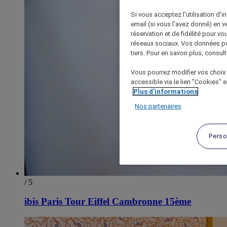
Si vous acceptez l’utilisation d’i
email (si vous l’avez donné) en 
réservation et de fidélité pour vo
réseaux sociaux. Vos données po
tiers. Pour en savoir plus, consult
Vous pourrez modifier vos choix 
accessible via le lien "Cookies" 
Plus d'informations
Nos partenaires
Perso
/ 5
ibis Paris Tour Eiffel Cambronne 15ème