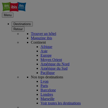
Menu
Destinations
Retour
Trouver un hôtel
Magazine ibis
Continent
Afrique
Asie
Europe
Moyen Orient
Amérique du Nord
Amérique du Sud
Pacifique
Nos tops destinations
Lyon
Paris
Barcelone
Londres
Marseille
Voir toutes les destinations