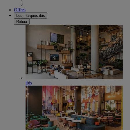
Offres
Les marques ibis
Retour
ibis