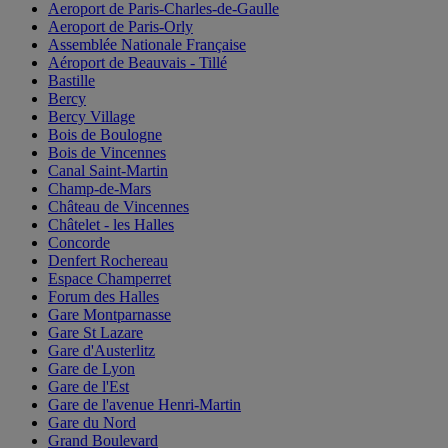
Aeroport de Paris-Charles-de-Gaulle
Aeroport de Paris-Orly
Assemblée Nationale Française
Aéroport de Beauvais - Tillé
Bastille
Bercy
Bercy Village
Bois de Boulogne
Bois de Vincennes
Canal Saint-Martin
Champ-de-Mars
Château de Vincennes
Châtelet - les Halles
Concorde
Denfert Rochereau
Espace Champerret
Forum des Halles
Gare Montparnasse
Gare St Lazare
Gare d'Austerlitz
Gare de Lyon
Gare de l'Est
Gare de l'avenue Henri-Martin
Gare du Nord
Grand Boulevard