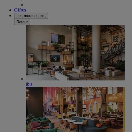
Offres
Les marques ibis
Retour
ibis