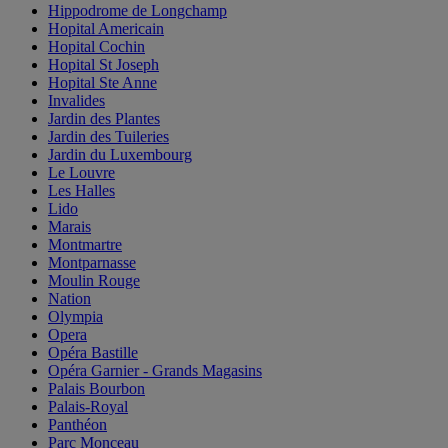
Hippodrome de Longchamp
Hopital Americain
Hopital Cochin
Hopital St Joseph
Hopital Ste Anne
Invalides
Jardin des Plantes
Jardin des Tuileries
Jardin du Luxembourg
Le Louvre
Les Halles
Lido
Marais
Montmartre
Montparnasse
Moulin Rouge
Nation
Olympia
Opera
Opéra Bastille
Opéra Garnier - Grands Magasins
Palais Bourbon
Palais-Royal
Panthéon
Parc Monceau