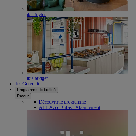
ibis Styles
ibis budget
ibis Go get it
Programme de fidélité
Retour
Découvrir le programme
ALL Accor+ ibis - Abonnement