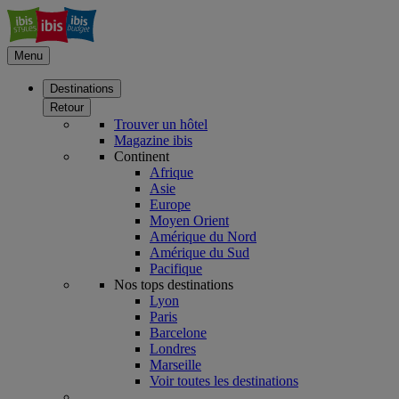
Menu
Destinations
Retour
Trouver un hôtel
Magazine ibis
Continent
Afrique
Asie
Europe
Moyen Orient
Amérique du Nord
Amérique du Sud
Pacifique
Nos tops destinations
Lyon
Paris
Barcelone
Londres
Marseille
Voir toutes les destinations