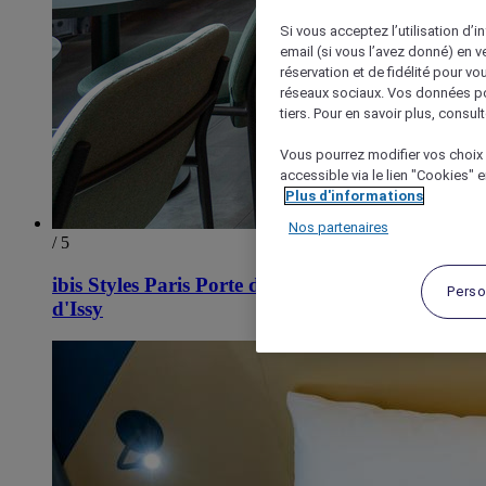
Si vous acceptez l’utilisation d’i
email (si vous l’avez donné) en 
réservation et de fidélité pour vo
réseaux sociaux. Vos données po
tiers. Pour en savoir plus, consult
Vous pourrez modifier vos choix 
accessible via le lien "Cookies" 
Plus d'informations
Nos partenaires
/ 5
ibis Styles Paris Porte de Versailles - Mairie
Perso
d'Issy