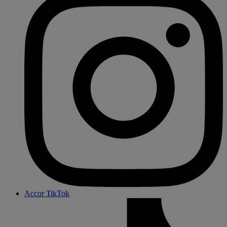
Accor TikTok