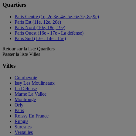
Quartiers
Paris Centre (1e, 2e,3e, 4e, 5e, 6e,7e, 8e,9e)
Paris Est (11e, 12e, 20e)
Paris Nord (10e, 18e, 19e)
Paris Ouest (16e - 17e - La défense)
Paris Sud (13e - 14e - 15e)
Retour sur la liste Quartiers
Passer la liste Villes
Villes
Courbevoie
Issy Les Moulineaux
La Défense
Marne La Vallee
Montrouge
Orly
Paris
Roissy En France
Rungis
Suresnes
Versailles