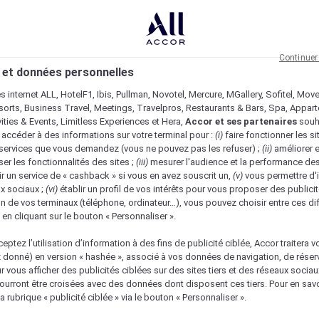
Continuer
 et données personnelles
es internet ALL, HotelF1, Ibis, Pullman, Novotel, Mercure, MGallery, Sofitel, Mov
sorts, Business Travel, Meetings, Travelpros, Restaurants & Bars, Spa, Appar
ivities & Events, Limitless Experiences et Hera,
Accor et ses partenaires
souh
 accéder à des informations sur votre terminal pour :
(i)
faire fonctionner les si
s services que vous demandez (vous ne pouvez pas les refuser) ;
(ii)
améliorer e
er les fonctionnalités des sites ;
(iii)
mesurer l'audience et la performance des
ir un service de « cashback » si vous en avez souscrit un,
(v)
vous permettre d'i
x sociaux ;
(vi)
établir un profil de vos intérêts pour vous proposer des publicit
n de vos terminaux (téléphone, ordinateur…), vous pouvez choisir entre ces di
s en cliquant sur le bouton « Personnaliser ».
eptez l’utilisation d’information à des fins de publicité ciblée, Accor traitera vo
z donné) en version « hashée », associé à vos données de navigation, de réser
ur vous afficher des publicités ciblées sur des sites tiers et des réseaux socia
urront être croisées avec des données dont disposent ces tiers. Pour en savo
a rubrique « publicité ciblée » via le bouton « Personnaliser ».