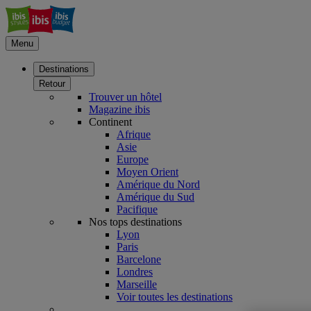
Menu
Destinations
Retour
Trouver un hôtel
Magazine ibis
Continent
Afrique
Asie
Europe
Moyen Orient
Amérique du Nord
Amérique du Sud
Pacifique
Nos tops destinations
Lyon
Paris
Barcelone
Londres
Marseille
Voir toutes les destinations