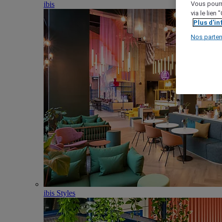
ibis
Vous pourr
via le lien
Plus d'i
Nos parten
ibis Styles