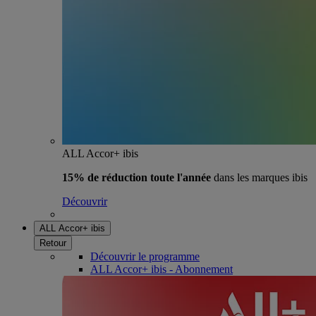
ALL Accor+ ibis
15% de réduction toute l'année
dans les marques ibis
Découvrir
ALL Accor+ ibis
Retour
Découvrir le programme
ALL Accor+ ibis - Abonnement