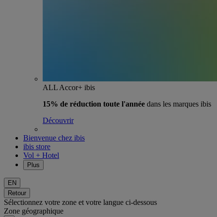
ALL Accor+ ibis
15% de réduction toute l'année
dans les marques ibis
Découvrir
Bienvenue chez ibis
ibis store
Vol + Hotel
Plus
EN
Retour
Sélectionnez votre zone et votre langue ci-dessous
Zone géographique