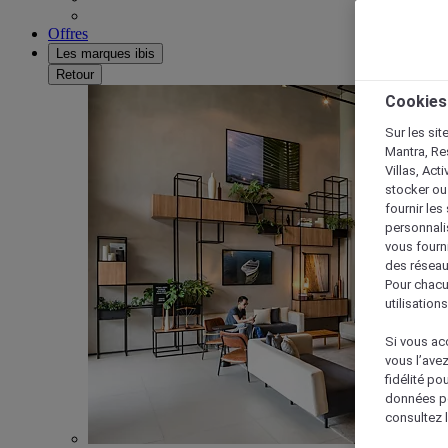
Offres
Les marques ibis
Retour
Cookies
Sur les sit
Mantra, Re
Villas, Act
stocker ou
fournir le
personnalis
vous fourn
des réseau
Pour chacu
utilisation
Si vous acc
vous l’ave
fidélité po
données po
consultez l