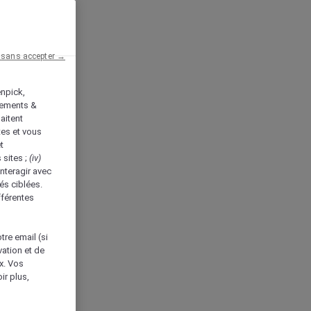
 sans accepter →
enpick,
tements &
aitent
tes et vous
t
 sites ;
(iv)
nteragir avec
és ciblées.
fférentes
tre email (si
vation et de
ux. Vos
ir plus,