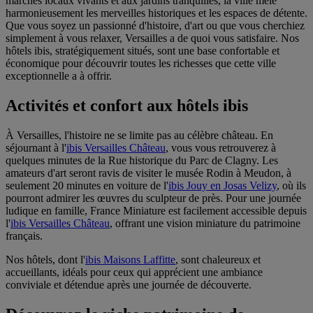
marchés locaux vivants et aux jardins tranquilles, la ville mêle
harmonieusement les merveilles historiques et les espaces de détente.
Que vous soyez un passionné d'histoire, d'art ou que vous cherchiez
simplement à vous relaxer, Versailles a de quoi vous satisfaire. Nos
hôtels ibis, stratégiquement situés, sont une base confortable et
économique pour découvrir toutes les richesses que cette ville
exceptionnelle a à offrir.
Activités et confort aux hôtels ibis
À Versailles, l'histoire ne se limite pas au célèbre château. En
séjournant à l'
ibis Versailles Château
, vous vous retrouverez à
quelques minutes de la Rue historique du Parc de Clagny. Les
amateurs d'art seront ravis de visiter le musée Rodin à Meudon, à
seulement 20 minutes en voiture de l'
ibis Jouy en Josas Velizy
, où ils
pourront admirer les œuvres du sculpteur de près. Pour une journée
ludique en famille, France Miniature est facilement accessible depuis
l'
ibis Versailles Château
, offrant une vision miniature du patrimoine
français.
Nos hôtels, dont l'
ibis Maisons Laffitte
, sont chaleureux et
accueillants, idéals pour ceux qui apprécient une ambiance
conviviale et détendue après une journée de découverte.