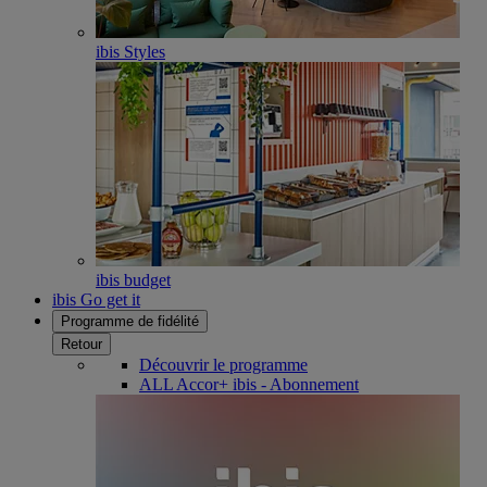
ibis Styles
ibis budget
ibis Go get it
Programme de fidélité
Retour
Découvrir le programme
ALL Accor+ ibis - Abonnement