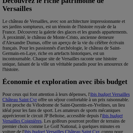
Découvrez le riche patrimoine de
Versailles
Le château de Versailles, avec son architecture impressionnante et
ses jardins somptueux, est un témoin de l'histoire royale de la
France. Découvrez la galerie des glaces et les grands appartements.
À proximité, le château de Monte-Cristo, ancienne demeure
d'Alexandre Dumas, offre un aperçu de la vie du célèbre écrivain
français. Pour les passionnés d'archéologie, le château de Saint-
Germain-en-Laye, riche en artefacts historiques, est un
incontournable. Chaque site de Versailles raconte une histoire
unique, faisant de la ville un véritable paradis pour les amoureux de
l'histoire.
Économie et exploration avec ibis budget
Pour ceux qui font attention à leurs dépenses, l'
ibis
budget
Versailles
Château Saint Cyr
offre un séjour confortable à un prix raisonnable.
Il est proche du Vélodrome de Saint-Quentin-en-Yvelines, un lieu
idéal pour les fans de sport. Les amateurs de sports mécaniques
apprécieront le circuit JP Beltoise, accessible depuis l'
ibis
budget
Versailles Coignières
. Les golfeurs pourront profiter de terrains de
premier choix comme Le Golf National, à quelques minutes en
voiture de l'
ibis
budget
Versailles Château Saint Cyr
, connu pour