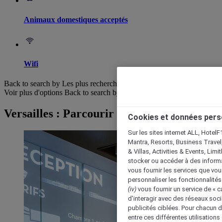
Animaux domestiques acceptés
Wifi
Back to search by Les plus recherchés
Voir plus d'options
Back to search by categories
Versailles : Parcourir les hôtels
Cookies et données pers
Sur les sites internet ALL, HotelF
Mantra, Resorts, Business Travel
& Villas, Activities & Events, Lim
stocker ou accéder à des informa
vous fournir les services que vo
personnaliser les fonctionnalités
(iv)
vous fournir un service de « 
d'interagir avec des réseaux soci
publicités ciblées. Pour chacun 
entre ces différentes utilisations