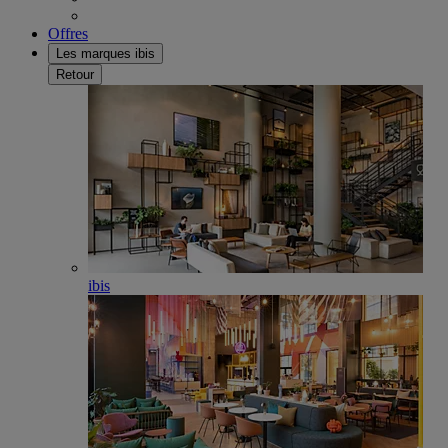
Offres
Les marques ibis
Retour
ibis