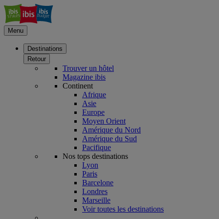
Menu
Destinations
Retour
Trouver un hôtel
Magazine ibis
Continent
Afrique
Asie
Europe
Moyen Orient
Amérique du Nord
Amérique du Sud
Pacifique
Nos tops destinations
Lyon
Paris
Barcelone
Londres
Marseille
Voir toutes les destinations