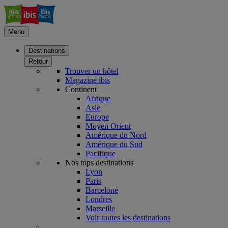
Menu
Destinations
Retour
Trouver un hôtel
Magazine ibis
Continent
Afrique
Asie
Europe
Moyen Orient
Amérique du Nord
Amérique du Sud
Pacifique
Nos tops destinations
Lyon
Paris
Barcelone
Londres
Marseille
Voir toutes les destinations