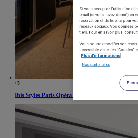
Si vous acceptez l’utilisation d’i
email (si vous l’avez donné) en 
réservation et de fidélité pour vo
réseaux sociaux. Vos données po
tiers. Pour en savoir plus, consult
Vous pourrez modifier vos choix 
accessible via le lien "Cookies" 
Plus d'informations
Nos partenaires
Perso
/ 5
Ibis Styles Paris Opéra Lafayette