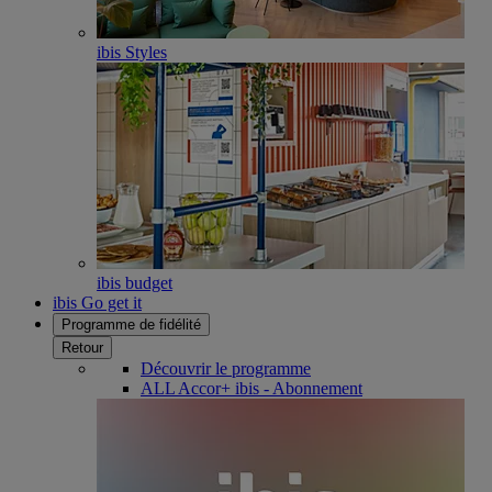
ibis Styles
ibis budget
ibis Go get it
Programme de fidélité
Retour
Découvrir le programme
ALL Accor+ ibis - Abonnement