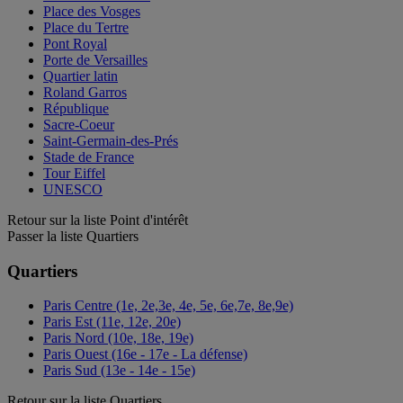
Place des Vosges
Place du Tertre
Pont Royal
Porte de Versailles
Quartier latin
Roland Garros
République
Sacre-Coeur
Saint-Germain-des-Prés
Stade de France
Tour Eiffel
UNESCO
Retour sur la liste Point d'intérêt
Passer la liste Quartiers
Quartiers
Paris Centre (1e, 2e,3e, 4e, 5e, 6e,7e, 8e,9e)
Paris Est (11e, 12e, 20e)
Paris Nord (10e, 18e, 19e)
Paris Ouest (16e - 17e - La défense)
Paris Sud (13e - 14e - 15e)
Retour sur la liste Quartiers