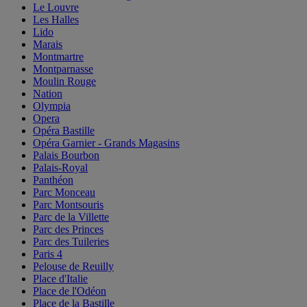
Le Louvre
Les Halles
Lido
Marais
Montmartre
Montparnasse
Moulin Rouge
Nation
Olympia
Opera
Opéra Bastille
Opéra Garnier - Grands Magasins
Palais Bourbon
Palais-Royal
Panthéon
Parc Monceau
Parc Montsouris
Parc de la Villette
Parc des Princes
Parc des Tuileries
Paris 4
Pelouse de Reuilly
Place d'Italie
Place de l'Odéon
Place de la Bastille