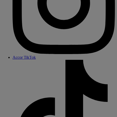
Accor TikTok