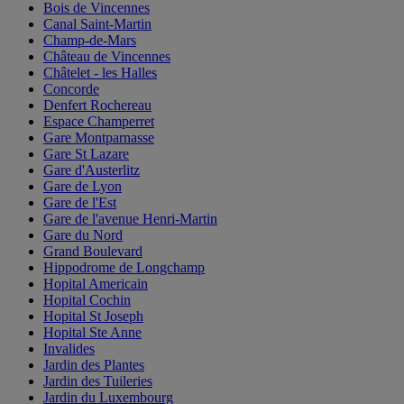
Bois de Vincennes
Canal Saint-Martin
Champ-de-Mars
Château de Vincennes
Châtelet - les Halles
Concorde
Denfert Rochereau
Espace Champerret
Gare Montparnasse
Gare St Lazare
Gare d'Austerlitz
Gare de Lyon
Gare de l'Est
Gare de l'avenue Henri-Martin
Gare du Nord
Grand Boulevard
Hippodrome de Longchamp
Hopital Americain
Hopital Cochin
Hopital St Joseph
Hopital Ste Anne
Invalides
Jardin des Plantes
Jardin des Tuileries
Jardin du Luxembourg