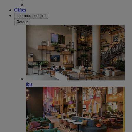
Offres
Les marques ibis
Retour
ibis