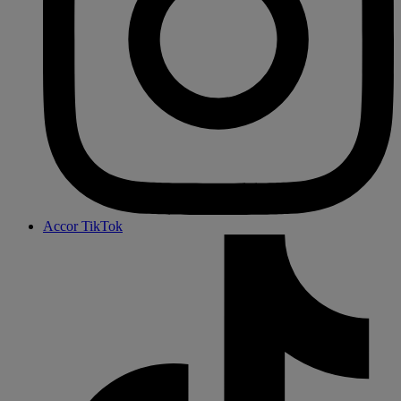
Accor TikTok