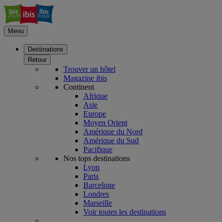
Menu
Destinations
Retour
Trouver un hôtel
Magazine ibis
Continent
Afrique
Asie
Europe
Moyen Orient
Amérique du Nord
Amérique du Sud
Pacifique
Nos tops destinations
Lyon
Paris
Barcelone
Londres
Marseille
Voir toutes les destinations