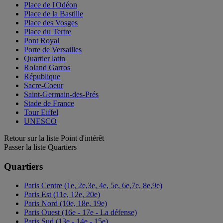
Place de l'Odéon
Place de la Bastille
Place des Vosges
Place du Tertre
Pont Royal
Porte de Versailles
Quartier latin
Roland Garros
République
Sacre-Coeur
Saint-Germain-des-Prés
Stade de France
Tour Eiffel
UNESCO
Retour sur la liste Point d'intérêt
Passer la liste Quartiers
Quartiers
Paris Centre (1e, 2e,3e, 4e, 5e, 6e,7e, 8e,9e)
Paris Est (11e, 12e, 20e)
Paris Nord (10e, 18e, 19e)
Paris Ouest (16e - 17e - La défense)
Paris Sud (13e - 14e - 15e)