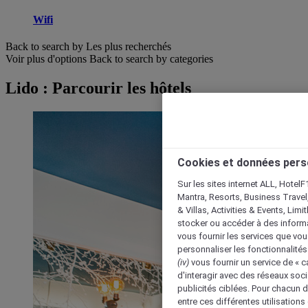
Wifi
Back to search by Les plus recherchés
Voir plus d'options
Back to search by categories
Lido : Parcourir les hôtels
Cookies et données pers
Sur les sites internet ALL, HotelF
Mantra, Resorts, Business Travel
& Villas, Activities & Events, Lim
stocker ou accéder à des informa
vous fournir les services que vo
personnaliser les fonctionnalités
(iv)
vous fournir un service de « 
d'interagir avec des réseaux soci
publicités ciblées. Pour chacun 
entre ces différentes utilisations