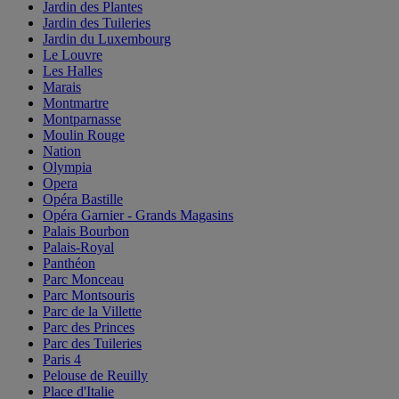
Jardin des Plantes
Jardin des Tuileries
Jardin du Luxembourg
Le Louvre
Les Halles
Marais
Montmartre
Montparnasse
Moulin Rouge
Nation
Olympia
Opera
Opéra Bastille
Opéra Garnier - Grands Magasins
Palais Bourbon
Palais-Royal
Panthéon
Parc Monceau
Parc Montsouris
Parc de la Villette
Parc des Princes
Parc des Tuileries
Paris 4
Pelouse de Reuilly
Place d'Italie