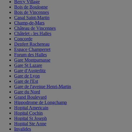
Bercy Village
Bois de Boulogne
Bois de Vincennes
Canal Saint-Martin
Champ-de-Mars
Château de Vincennes
Châtelet - les Halles
Concorde
Denfert Rochereau
Espace Champerret
Forum des Halles
Gare Montparnasse
Gare St Lazare
Gare d'Austerlitz
Gare de Lyon
Gare de l'Est
Gare de l'avenue Henri-Martin
Gare du Nord
Grand Boulevard
Hippodrome de Longchamp
Hopital Americain
Hopital Cochin
Hopital St Joseph
Hopital Ste Anne
Invalides