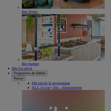
ibis Styles
ibis budget
ibis Go get it
Programme de fidélité
Retour
Découvrir le programme
ALL Accor+ ibis - Abonnement