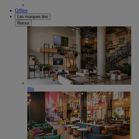
Offres
Les marques ibis
Retour
ibis