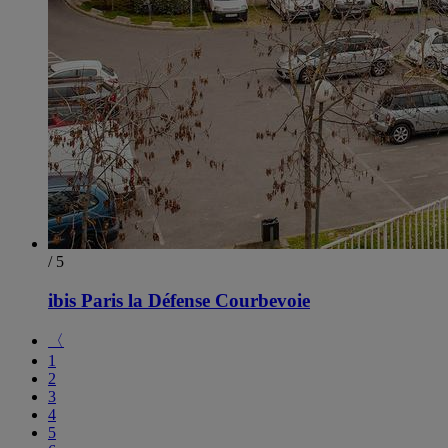
/ 5
ibis Paris la Défense Courbevoie
〈
1
2
3
4
5