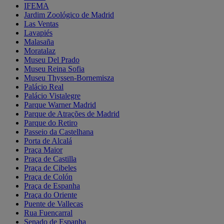
IFEMA
Jardim Zoológico de Madrid
Las Ventas
Lavapiés
Malasaña
Moratalaz
Museu Del Prado
Museu Reina Sofia
Museu Thyssen-Bornemisza
Palácio Real
Palácio Vistalegre
Parque Warner Madrid
Parque de Atrações de Madrid
Parque do Retiro
Passeio da Castelhana
Porta de Alcalá
Praça Maior
Praça de Castilla
Praça de Cibeles
Praça de Colón
Praça de Espanha
Praça do Oriente
Puente de Vallecas
Rua Fuencarral
Senado de Espanha