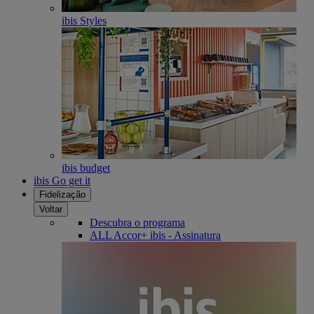
ibis Styles
ibis budget
ibis Go get it
Fidelização
Voltar
Descubra o programa
ALL Accor+ ibis - Assinatura