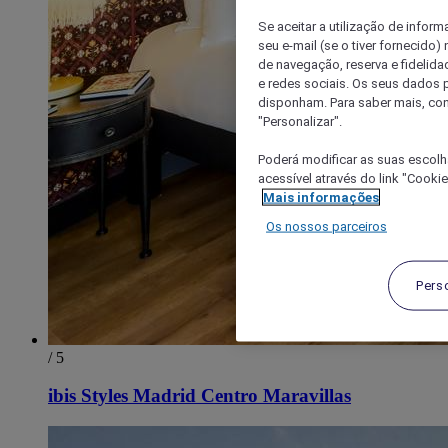
Se aceitar a utilização de inform
seu e-mail (se o tiver fornecid
de navegação, reserva e fidelidad
e redes sociais. Os seus dados
disponham. Para saber mais, con
"Personalizar".
Poderá modificar as suas escolh
acessível através do link "Cooki
Mais informações
Os nossos parceiros
Pers
/ 5
ibis Styles Madrid Centro Maravillas