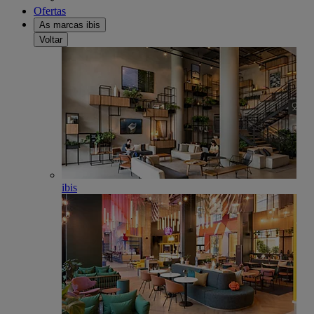
Ofertas
As marcas ibis
Voltar
ibis