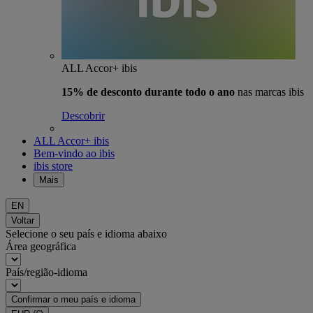
ALL Accor+ ibis
15% de desconto durante todo o ano
nas marcas ibis
Descobrir
ALL Accor+ ibis
Bem-vindo ao ibis
ibis store
Mais
EN
Voltar
Selecione o seu país e idioma abaixo
Área geográfica
País/região-idioma
Confirmar o meu país e idioma