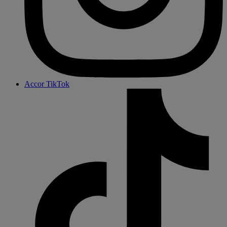
Accor TikTok