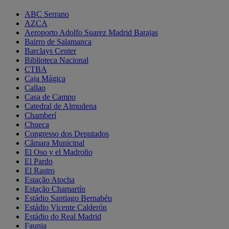
ABC Serrano
AZCA
Aeroporto Adolfo Suarez Madrid Barajas
Bairro de Salamanca
Barclays Center
Biblioteca Nacional
CTBA
Caja Mágica
Callao
Casa de Campo
Catedral de Almudena
Chamberí
Chueca
Congresso dos Deputados
Câmara Municipal
El Oso y el Madroño
El Pardo
El Rastro
Estação Atocha
Estação Chamartín
Estádio Santiago Bernabéu
Estádio Vicente Calderón
Estádio do Real Madrid
Faunia