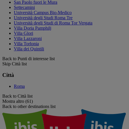
San Paolo fuori le Mura
Settecamini
Università Campus Bio-Medico
Università degli Studi Roma Tre
Università degli Studi di Roma Tor Vergata
Villa Doria Pamphilj
Villa Glori
Villa Lazzaroni
Villa Torlonia
Villa dei Quintili
Back to Punti di interesse list
Skip Città list
Città
Roma
Back to Città list
Mostra altro (61)
Back to other destinations list