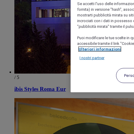
Se accetti l'uso delle informazion
fornita) in versione "hash", assoc
mostrarti pubblicità mirata su siti
incrociati con i dati in possesso d
"pubblicità mirata" tramite il pul
Puoi modificare le tue scelte in
accessibile tramite il link "Cooki
Ulteriori informazioni
I nostri partner
Pers
/ 5
ibis Styles Roma Eur