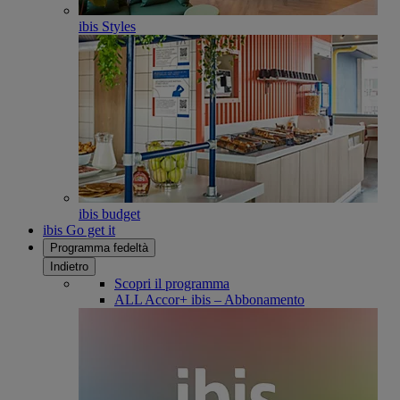
ibis Styles
ibis budget
ibis Go get it
Programma fedeltà
Indietro
Scopri il programma
ALL Accor+ ibis – Abbonamento