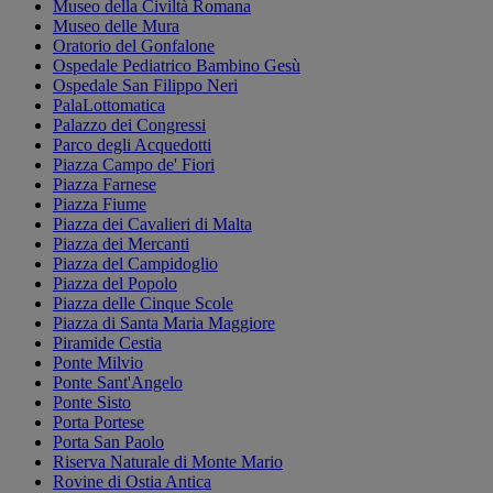
Museo della Civiltà Romana
Museo delle Mura
Oratorio del Gonfalone
Ospedale Pediatrico Bambino Gesù
Ospedale San Filippo Neri
PalaLottomatica
Palazzo dei Congressi
Parco degli Acquedotti
Piazza Campo de' Fiori
Piazza Farnese
Piazza Fiume
Piazza dei Cavalieri di Malta
Piazza dei Mercanti
Piazza del Campidoglio
Piazza del Popolo
Piazza delle Cinque Scole
Piazza di Santa Maria Maggiore
Piramide Cestia
Ponte Milvio
Ponte Sant'Angelo
Ponte Sisto
Porta Portese
Porta San Paolo
Riserva Naturale di Monte Mario
Rovine di Ostia Antica