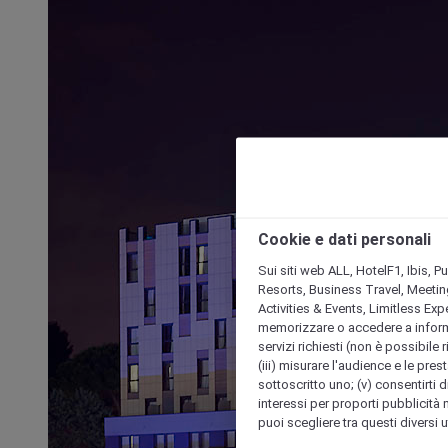
Cookie e dati personali
Sui siti web ALL, HotelF1, Ibis, 
Resorts, Business Travel, Meetin
Activities & Events, Limitless Ex
memorizzare o accedere a informazio
servizi richiesti (non è possibile ri
(iii) misurare l'audience e le prest
sottoscritto uno; (v) consentirti di
interessi per proporti pubblicità 
puoi scegliere tra questi diversi 