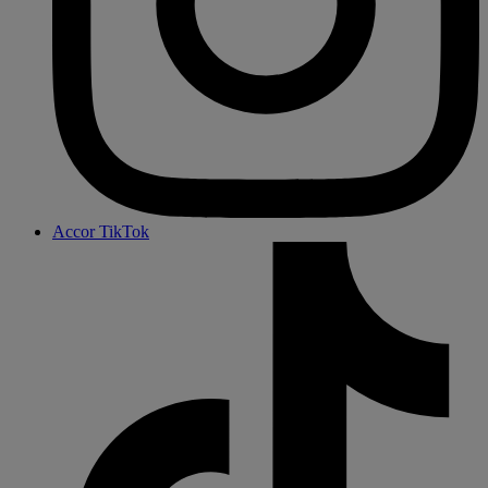
Accor TikTok