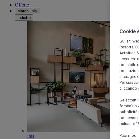
Offerte
Marchi ibis
Indietro
Cookie e
Sui siti we
Resorts, B
Activities 
accedere a i
possibile ri
prestazioni
interagire 
Per ciascun
cliccando 
Se accetti 
fornita) in
pubblicità 
possesso di
pulsante "
Puoi modif
ibis