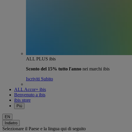
ALL PLUS ibis
Sconto del 15% tutto l'anno
nei marchi ibis
Iscriviti Subito
ALL Accor+ ibis
Benvenuto a ibis
ibis store
Più
EN
Indietro
Selezionare il Paese e la lingua qui di seguito