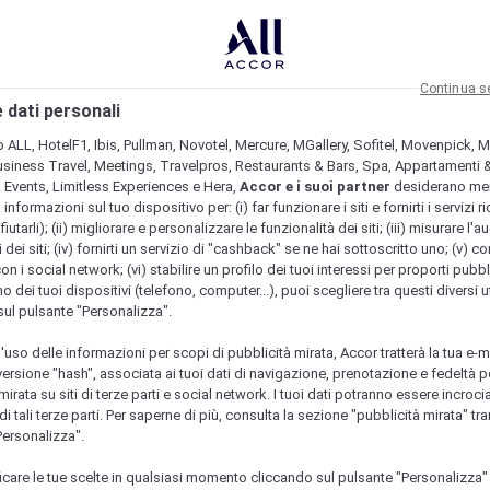
Continua s
 dati personali
b ALL, HotelF1, Ibis, Pullman, Novotel, Mercure, MGallery, Sofitel, Movenpick, M
usiness Travel, Meetings, Travelpros, Restaurants & Bars, Spa, Appartamenti & 
& Events, Limitless Experiences e Hera,
Accor e i suoi partner
desiderano me
nformazioni sul tuo dispositivo per: (i) far funzionare i siti e fornirti i servizi ri
fiutarli); (ii) migliorare e personalizzare le funzionalità dei siti; (iii) misurare l'a
 dei siti; (iv) fornirti un servizio di "cashback" se ne hai sottoscritto uno; (v) co
con i social network; (vi) stabilire un profilo dei tuoi interessi per proporti pubbl
o dei tuoi dispositivi (telefono, computer...), puoi scegliere tra questi diversi ut
sul pulsante "Personalizza".
l'uso delle informazioni per scopi di pubblicità mirata, Accor tratterà la tua e-m
 versione "hash", associata ai tuoi dati di navigazione, prenotazione e fedeltà p
mirata su siti di terze parti e social network. I tuoi dati potranno essere incrociat
 tali terze parti. Per saperne di più, consulta la sezione "pubblicità mirata" tram
Personalizza".
icare le tue scelte in qualsiasi momento cliccando sul pulsante "Personalizza"