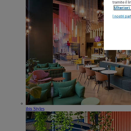
tramite il 
Ulteriori
I nostri par
ibis Styles