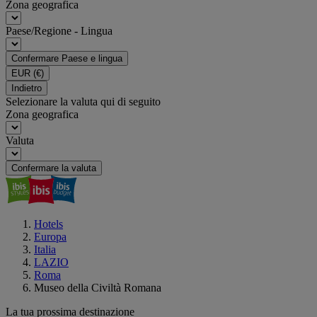
Zona geografica
Paese/Regione - Lingua
Confermare Paese e lingua
EUR
(€)
Indietro
Selezionare la valuta qui di seguito
Zona geografica
Valuta
Confermare la valuta
Hotels
Europa
Italia
LAZIO
Roma
Museo della Civiltà Romana
La tua prossima destinazione