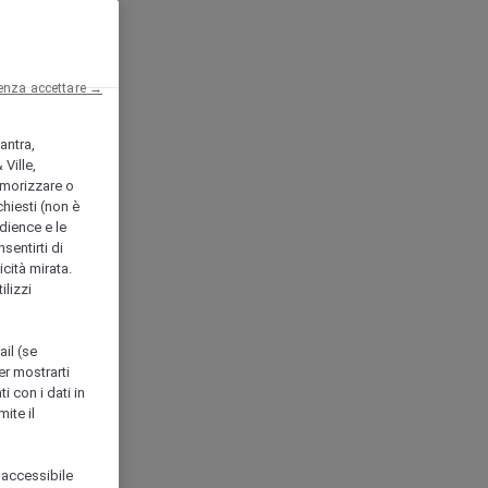
enza accettare →
antra,
Ville,
morizzare o
chiesti (non è
udience e le
nsentirti di
icità mirata.
ilizzi
ail (se
er mostrarti
i con i dati in
ite il
 accessibile