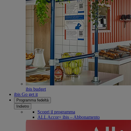
ibis budget
ibis Go get it
Programma fedeltà
Indietro
Scopri il programma
ALL Accor+ ibis – Abbonamento