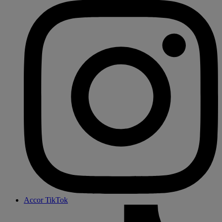
Accor TikTok