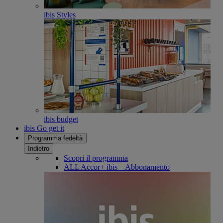
ibis Styles
ibis budget
ibis Go get it
Programma fedeltà
Indietro
Scopri il programma
ALL Accor+ ibis – Abbonamento