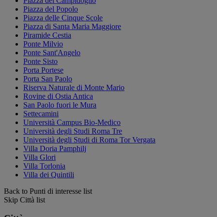
Piazza del Campidoglio
Piazza del Popolo
Piazza delle Cinque Scole
Piazza di Santa Maria Maggiore
Piramide Cestia
Ponte Milvio
Ponte Sant'Angelo
Ponte Sisto
Porta Portese
Porta San Paolo
Riserva Naturale di Monte Mario
Rovine di Ostia Antica
San Paolo fuori le Mura
Settecamini
Università Campus Bio-Medico
Università degli Studi Roma Tre
Università degli Studi di Roma Tor Vergata
Villa Doria Pamphilj
Villa Glori
Villa Torlonia
Villa dei Quintili
Back to Punti di interesse list
Skip Città list