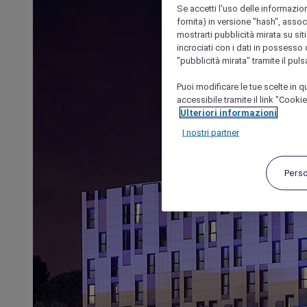
Se accetti l'uso delle informazion
fornita) in versione "hash", assoc
mostrarti pubblicità mirata su siti
incrociati con i dati in possesso d
"pubblicità mirata" tramite il pul
Puoi modificare le tue scelte in
accessibile tramite il link "Cooki
Ulteriori informazioni
I nostri partner
Pers