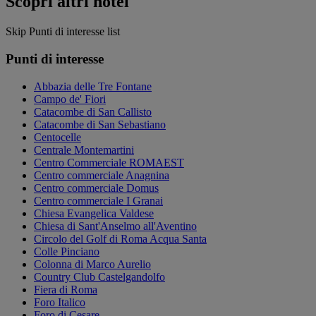
Scopri altri hotel
Skip Punti di interesse list
Punti di interesse
Abbazia delle Tre Fontane
Campo de' Fiori
Catacombe di San Callisto
Catacombe di San Sebastiano
Centocelle
Centrale Montemartini
Centro Commerciale ROMAEST
Centro commerciale Anagnina
Centro commerciale Domus
Centro commerciale I Granai
Chiesa Evangelica Valdese
Chiesa di Sant'Anselmo all'Aventino
Circolo del Golf di Roma Acqua Santa
Colle Pinciano
Colonna di Marco Aurelio
Country Club Castelgandolfo
Fiera di Roma
Foro Italico
Foro di Cesare