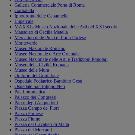
Galleria Commerciale Porta di Roma
Garbatella
Ippodromo delle Capannelle
Lupercale
MAXXI - Museo Nazionale delle Arti del XXI secolo
Mausoleo di Cecilia Metella
Mercatino delle Pulci di Porta Portese
Monteverde
Museo Nazionale Romano
Museo Nazionale d'Arte Orientale
Museo Nazionale delle Arti e Tradizioni Popolari
Museo della Civiltà Romana
Museo delle Mura
Oratorio del Gonfalone
Ospedale Pediatrico Bambino Gesù
Ospedale San Filippo Neri
PalaLottomatica
Palazzo dei Congressi
Parco degli Acquedotti
Piazza Campo de' Fiori
Piazza Farnese
Piazza Fiume
Piazza dei Cavalieri di Malta
Piazza dei Mercanti