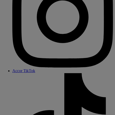
Accor TikTok