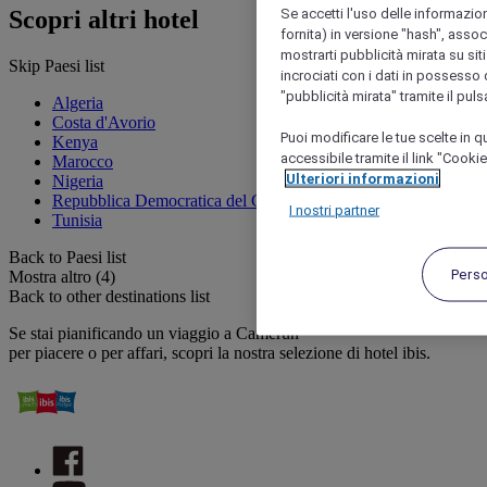
Se accetti l'uso delle informazion
Scopri altri hotel
fornita) in versione "hash", assoc
mostrarti pubblicità mirata su siti
Skip Paesi list
incrociati con i dati in possesso d
"pubblicità mirata" tramite il pul
Algeria
Costa d'Avorio
Puoi modificare le tue scelte in
Kenya
accessibile tramite il link "Cooki
Marocco
Ulteriori informazioni
Nigeria
Repubblica Democratica del Congo
I nostri partner
Tunisia
Back to Paesi list
Pers
Mostra altro (4)
Back to other destinations list
Se stai pianificando un viaggio a Camerun
per piacere o per affari, scopri la nostra selezione di hotel ibis.