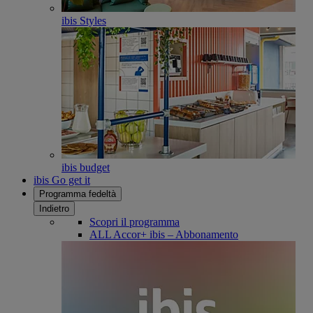
ibis Styles
ibis budget
ibis Go get it
Programma fedeltà
Indietro
Scopri il programma
ALL Accor+ ibis – Abbonamento