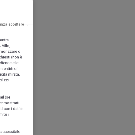
enza accettare →
antra,
Ville,
morizzare o
chiesti (non è
udience e le
nsentirti di
icità mirata.
ilizzi
ail (se
er mostrarti
i con i dati in
ite il
 accessibile