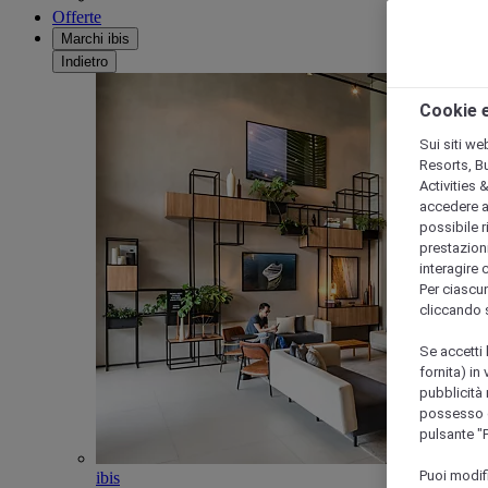
Offerte
Marchi ibis
Indietro
Cookie e
Sui siti we
Resorts, B
Activities 
accedere a i
possibile ri
prestazioni
interagire 
Per ciascun
cliccando 
Se accetti 
fornita) in
pubblicità 
possesso di
pulsante "
Puoi modif
ibis