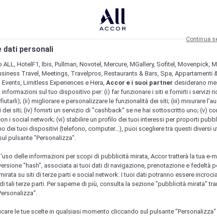
Continua s
 dati personali
b ALL, HotelF1, Ibis, Pullman, Novotel, Mercure, MGallery, Sofitel, Movenpick, M
usiness Travel, Meetings, Travelpros, Restaurants & Bars, Spa, Appartamenti & 
& Events, Limitless Experiences e Hera,
Accor e i suoi partner
desiderano me
nformazioni sul tuo dispositivo per: (i) far funzionare i siti e fornirti i servizi ri
fiutarli); (ii) migliorare e personalizzare le funzionalità dei siti; (iii) misurare l'a
 dei siti; (iv) fornirti un servizio di "cashback" se ne hai sottoscritto uno; (v) co
con i social network; (vi) stabilire un profilo dei tuoi interessi per proporti pubbl
o dei tuoi dispositivi (telefono, computer...), puoi scegliere tra questi diversi ut
sul pulsante "Personalizza".
l'uso delle informazioni per scopi di pubblicità mirata, Accor tratterà la tua e-m
 versione "hash", associata ai tuoi dati di navigazione, prenotazione e fedeltà p
mirata su siti di terze parti e social network. I tuoi dati potranno essere incrociat
 tali terze parti. Per saperne di più, consulta la sezione "pubblicità mirata" tram
Personalizza".
icare le tue scelte in qualsiasi momento cliccando sul pulsante "Personalizza"