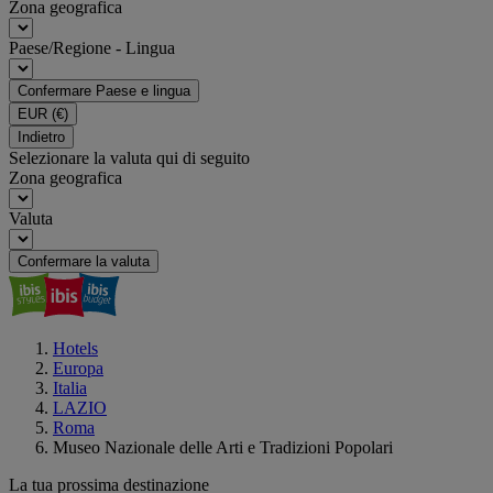
Zona geografica
Paese/Regione - Lingua
Confermare Paese e lingua
EUR
(€)
Indietro
Selezionare la valuta qui di seguito
Zona geografica
Valuta
Confermare la valuta
Hotels
Europa
Italia
LAZIO
Roma
Museo Nazionale delle Arti e Tradizioni Popolari
La tua prossima destinazione