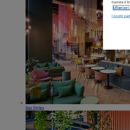
tramite il 
Ulteriori
I nostri par
ibis Styles