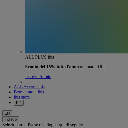
ALL PLUS ibis
Sconto del 15% tutto l'anno
nei marchi ibis
Iscriviti Subito
ALL Accor+ ibis
Benvenuto a ibis
ibis store
Più
EN
Indietro
Selezionare il Paese e la lingua qui di seguito