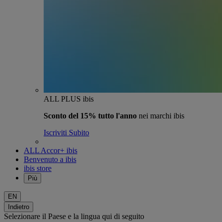
ALL PLUS ibis
Sconto del 15% tutto l'anno
nei marchi ibis
Iscriviti Subito
ALL Accor+ ibis
Benvenuto a ibis
ibis store
Più
EN
Indietro
Selezionare il Paese e la lingua qui di seguito