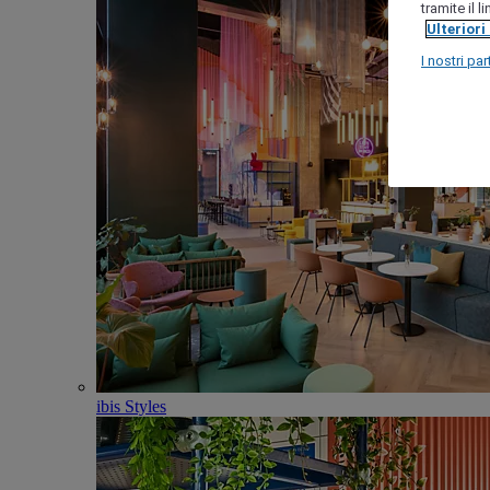
tramite il 
Ulteriori
I nostri par
ibis Styles