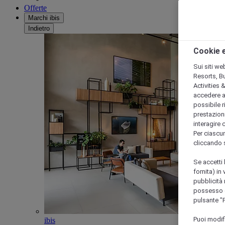
Offerte
Marchi ibis
Indietro
Cookie e
Sui siti we
Resorts, B
Activities 
accedere a i
possibile ri
prestazioni
interagire 
Per ciascun
cliccando 
Se accetti 
fornita) in
pubblicità 
possesso di
pulsante "
Puoi modif
ibis