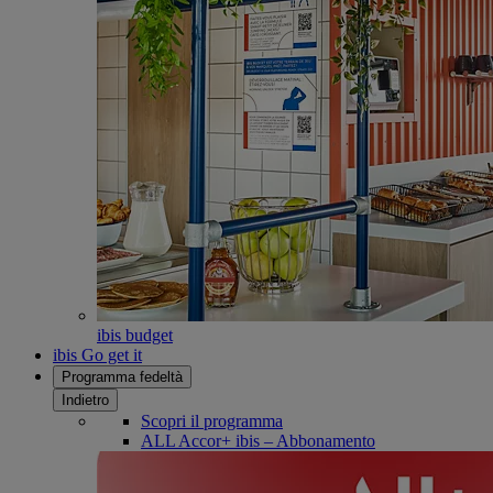
ibis budget
ibis Go get it
Programma fedeltà
Indietro
Scopri il programma
ALL Accor+ ibis – Abbonamento