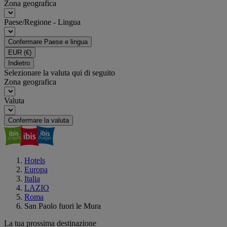
Zona geografica
Paese/Regione - Lingua
Confermare Paese e lingua
EUR
(€)
Indietro
Selezionare la valuta qui di seguito
Zona geografica
Valuta
Confermare la valuta
Hotels
Europa
Italia
LAZIO
Roma
San Paolo fuori le Mura
La tua prossima destinazione