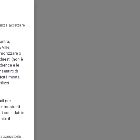
enza accettare →
antra,
Ville,
morizzare o
chiesti (non è
udience e le
nsentirti di
icità mirata.
ilizzi
ail (se
er mostrarti
i con i dati in
ite il
 accessibile