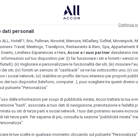
Continua s
 dati personali
b ALL, HotelF1, Ibis, Pullman, Novotel, Mercure, MGallery, Sofitel, Movenpick, M
usiness Travel, Meetings, Travelpros, Restaurants & Bars, Spa, Appartamenti & 
& Events, Limitless Experiences e Hera,
Accor e i suoi partner
desiderano me
nformazioni sul tuo dispositivo per: (i) far funzionare i siti e fornirti i servizi ri
fiutarli); (ii) migliorare e personalizzare le funzionalità dei siti; (iii) misurare l'a
 dei siti; (iv) fornirti un servizio di "cashback" se ne hai sottoscritto uno; (v) co
con i social network; (vi) stabilire un profilo dei tuoi interessi per proporti pubbl
o dei tuoi dispositivi (telefono, computer...), puoi scegliere tra questi diversi ut
sul pulsante "Personalizza".
l'uso delle informazioni per scopi di pubblicità mirata, Accor tratterà la tua e-m
 versione "hash", associata ai tuoi dati di navigazione, prenotazione e fedeltà p
mirata su siti di terze parti e social network. I tuoi dati potranno essere incrociat
 tali terze parti. Per saperne di più, consulta la sezione "pubblicità mirata" tram
Personalizza".
icare le tue scelte in qualsiasi momento cliccando sul pulsante "Personalizza"