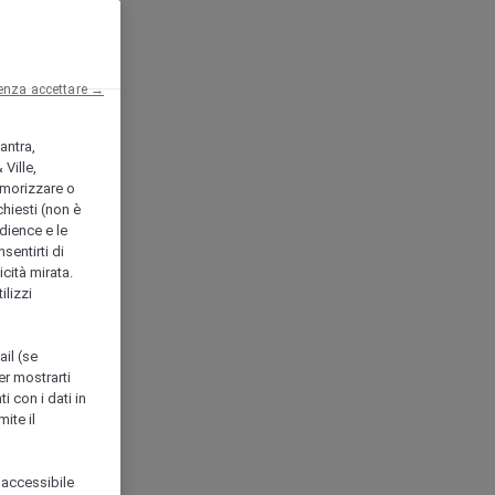
enza accettare →
antra,
Ville,
morizzare o
chiesti (non è
udience e le
nsentirti di
icità mirata.
ilizzi
ail (se
er mostrarti
i con i dati in
ite il
 accessibile