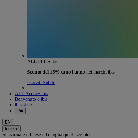
ALL PLUS ibis
Sconto del 15% tutto l'anno
nei marchi ibis
Iscriviti Subito
ALL Accor+ ibis
Benvenuto a ibis
ibis store
Più
EN
Indietro
Selezionare il Paese e la lingua qui di seguito