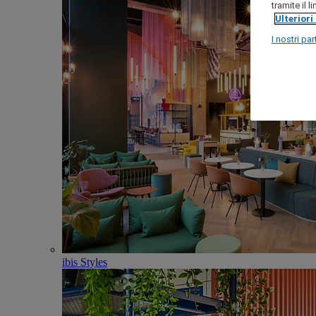
tramite il 
Ulteriori
I nostri par
ibis Styles