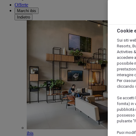
Offerte
Marchi ibis
Indietro
Cookie e
Sui siti we
Resorts, B
Activities 
accedere a i
possibile ri
prestazioni
interagire 
Per ciascun
cliccando 
Se accetti 
fornita) in
pubblicità 
possesso di
pulsante "
Puoi modif
ibis