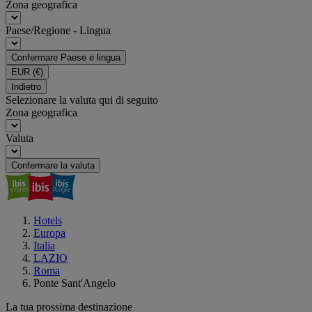
Zona geografica
Paese/Regione - Lingua
Confermare Paese e lingua
EUR
(€)
Indietro
Selezionare la valuta qui di seguito
Zona geografica
Valuta
Confermare la valuta
Hotels
Europa
Italia
LAZIO
Roma
Ponte Sant'Angelo
La tua prossima destinazione