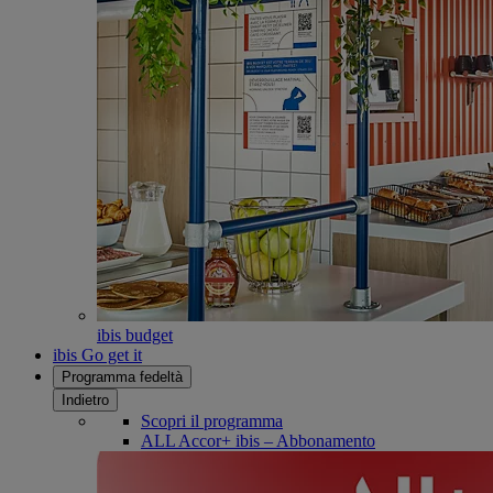
ibis budget
ibis Go get it
Programma fedeltà
Indietro
Scopri il programma
ALL Accor+ ibis – Abbonamento