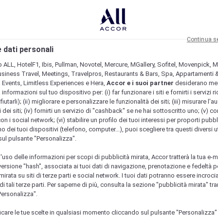
Continua s
 dati personali
b ALL, HotelF1, Ibis, Pullman, Novotel, Mercure, MGallery, Sofitel, Movenpick, M
usiness Travel, Meetings, Travelpros, Restaurants & Bars, Spa, Appartamenti & 
& Events, Limitless Experiences e Hera,
Accor e i suoi partner
desiderano me
nformazioni sul tuo dispositivo per: (i) far funzionare i siti e fornirti i servizi ri
fiutarli); (ii) migliorare e personalizzare le funzionalità dei siti; (iii) misurare l'a
 dei siti; (iv) fornirti un servizio di "cashback" se ne hai sottoscritto uno; (v) co
con i social network; (vi) stabilire un profilo dei tuoi interessi per proporti pubbl
o dei tuoi dispositivi (telefono, computer...), puoi scegliere tra questi diversi ut
sul pulsante "Personalizza".
l'uso delle informazioni per scopi di pubblicità mirata, Accor tratterà la tua e-m
 versione "hash", associata ai tuoi dati di navigazione, prenotazione e fedeltà p
mirata su siti di terze parti e social network. I tuoi dati potranno essere incrociat
 tali terze parti. Per saperne di più, consulta la sezione "pubblicità mirata" tram
Personalizza".
icare le tue scelte in qualsiasi momento cliccando sul pulsante "Personalizza"