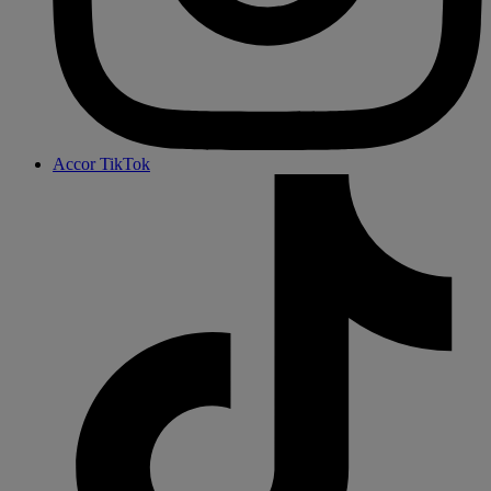
Accor TikTok