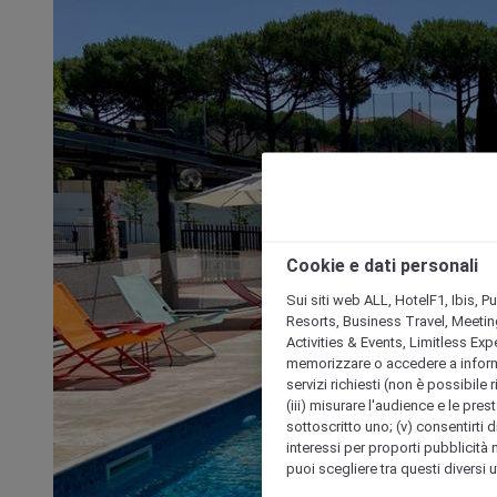
Cookie e dati personali
Sui siti web ALL, HotelF1, Ibis, 
Resorts, Business Travel, Meetin
Activities & Events, Limitless Ex
memorizzare o accedere a informazio
servizi richiesti (non è possibile ri
(iii) misurare l'audience e le prest
sottoscritto uno; (v) consentirti di
interessi per proporti pubblicità 
puoi scegliere tra questi diversi 