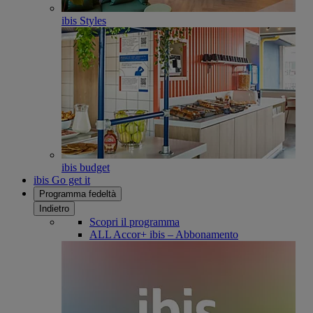
ibis Styles
ibis budget
ibis Go get it
Programma fedeltà
Indietro
Scopri il programma
ALL Accor+ ibis – Abbonamento