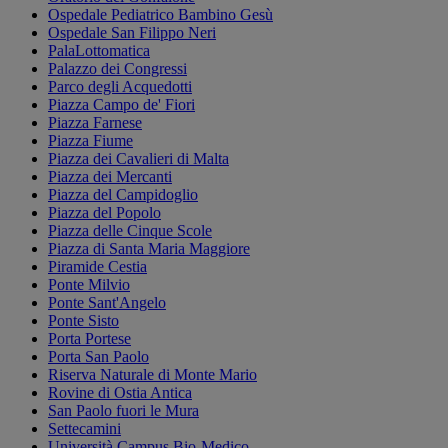
Ospedale Pediatrico Bambino Gesù
Ospedale San Filippo Neri
PalaLottomatica
Palazzo dei Congressi
Parco degli Acquedotti
Piazza Campo de' Fiori
Piazza Farnese
Piazza Fiume
Piazza dei Cavalieri di Malta
Piazza dei Mercanti
Piazza del Campidoglio
Piazza del Popolo
Piazza delle Cinque Scole
Piazza di Santa Maria Maggiore
Piramide Cestia
Ponte Milvio
Ponte Sant'Angelo
Ponte Sisto
Porta Portese
Porta San Paolo
Riserva Naturale di Monte Mario
Rovine di Ostia Antica
San Paolo fuori le Mura
Settecamini
Università Campus Bio-Medico