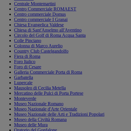
Centrale Montemartini
Centro Commerciale ROMAEST
Centro commerciale Domus
Centro commerciale I Granai
Chiesa Evangelica Valdese
Chiesa di Sant'Anselmo all'Aventino
Circolo del Golf di Roma Acqua Santa
Colle Pinciano
Colonna di Marco Aurelio
Country Club Castelgandolfo
Fiera di Roma
Foro Italico
Foro di Cesare
Galleria Commerciale Porta di Roma
Garbatella
Lupercale
Mausoleo di Cecilia Metella
Mercatino delle Pulci di Porta Portese
Monteverde
Museo Nazionale Romano
Museo Nazionale d'Arte Orientale
Museo Nazionale delle Arti e Tradizioni Popolari
Museo della Civiltà Romana
Museo delle Mura
Oratorio del Gonfalone