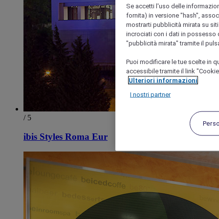
Se accetti l'uso delle informazion
fornita) in versione "hash", assoc
mostrarti pubblicità mirata su siti
incrociati con i dati in possesso d
"pubblicità mirata" tramite il pul
Puoi modificare le tue scelte in
accessibile tramite il link "Cooki
Ulteriori informazioni
I nostri partner
/ 5
Pers
ibis Styles Roma Eur