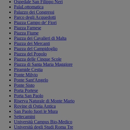
Ospedale San Filippo Neri
PalaLottomatica
Palazzo dei Congressi
Parco degli Acquedotti
Piazza Campo de' Fiori
Piazza Farnese
Piazza Fiume
Piazza dei Cavalieri di Malta
Piazza dei Mercanti
Piazza del Campidoglio
Piazza del Popolo
Piazza delle Cinque Scole
Piazza di Santa Maria Maggiore
Piramide Cestia
Ponte Milvio
Ponte Sant'Angelo
Ponte Sisto
Porta Portese
Porta San Paolo
Riserva Naturale di Monte Mario
Rovine di Ostia Antica
San Paolo fuori le Mura
Settecamini
Università Campus Bio-Medico
Università degli Studi Roma Tre