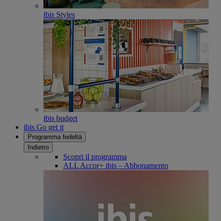
ibis Styles
ibis budget
ibis Go get it
Programma fedeltà
Indietro
Scopri il programma
ALL Accor+ ibis – Abbonamento