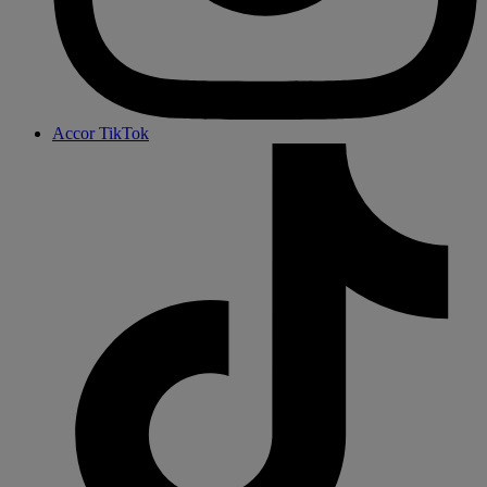
Accor TikTok