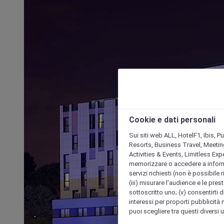
Cookie e dati personali
Sui siti web ALL, HotelF1, Ibis, 
Resorts, Business Travel, Meetin
Activities & Events, Limitless Ex
memorizzare o accedere a informazio
servizi richiesti (non è possibile ri
(iii) misurare l'audience e le prest
sottoscritto uno; (v) consentirti di
interessi per proporti pubblicità 
puoi scegliere tra questi diversi 