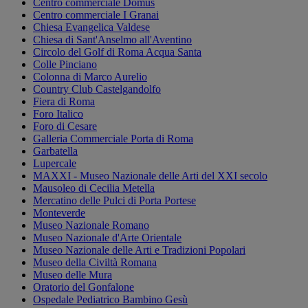
Centro commerciale Domus
Centro commerciale I Granai
Chiesa Evangelica Valdese
Chiesa di Sant'Anselmo all'Aventino
Circolo del Golf di Roma Acqua Santa
Colle Pinciano
Colonna di Marco Aurelio
Country Club Castelgandolfo
Fiera di Roma
Foro Italico
Foro di Cesare
Galleria Commerciale Porta di Roma
Garbatella
Lupercale
MAXXI - Museo Nazionale delle Arti del XXI secolo
Mausoleo di Cecilia Metella
Mercatino delle Pulci di Porta Portese
Monteverde
Museo Nazionale Romano
Museo Nazionale d'Arte Orientale
Museo Nazionale delle Arti e Tradizioni Popolari
Museo della Civiltà Romana
Museo delle Mura
Oratorio del Gonfalone
Ospedale Pediatrico Bambino Gesù