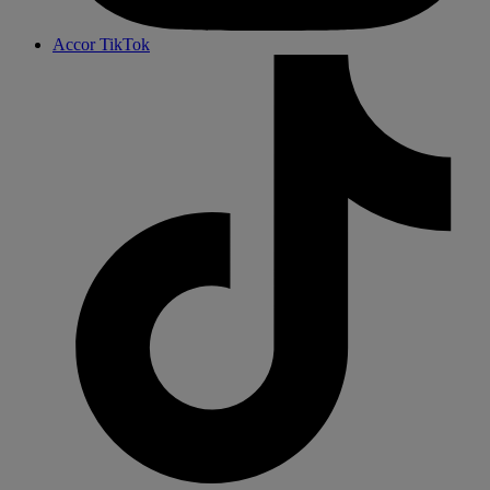
Accor TikTok