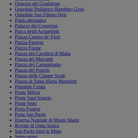
Oratorio del Gonfalone
Ospedale Pediatrico Bambino Gesù
Ospedale San Filippo Neri
PalaLottomatica
Palazzo dei Congressi
Parco degli Acquedotti
Piazza Campo de' Fiori
Piazza Farnese
Piazza Fiume
Piazza dei Cavalieri di Malta
Piazza dei Mercanti
Piazza del Campidoglio
Piazza del Popolo
Piazza delle Cinque Scole
Piazza di Santa Maria Maggiore
Piramide Cestia
Ponte Milvio
Ponte Sant'Angelo
Ponte Sisto
Porta Portese
Porta San Paolo
Riserva Naturale di Monte Mario
Rovine di Ostia Antica
San Paolo fuori le Mura
Settecamini