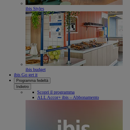
ibis Styles
ibis budget
ibis Go get it
Programma fedeltà
Indietro
Scopri il programma
ALL Accor+ ibis – Abbonamento