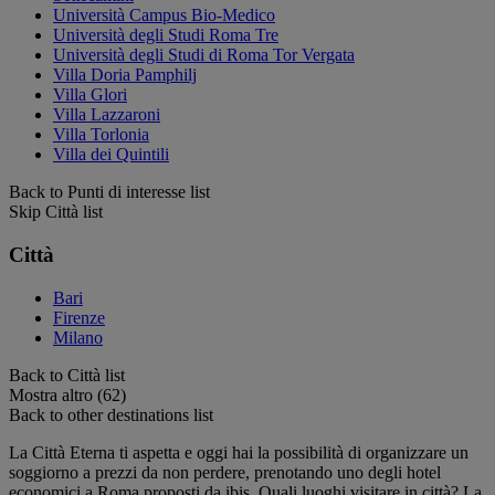
Università Campus Bio-Medico
Università degli Studi Roma Tre
Università degli Studi di Roma Tor Vergata
Villa Doria Pamphilj
Villa Glori
Villa Lazzaroni
Villa Torlonia
Villa dei Quintili
Back to Punti di interesse list
Skip Città list
Città
Bari
Firenze
Milano
Back to Città list
Mostra altro (62)
Back to other destinations list
La Città Eterna ti aspetta e oggi hai la possibilità di organizzare un
soggiorno a prezzi da non perdere, prenotando uno degli hotel
economici a Roma proposti da ibis. Quali luoghi visitare in città? La