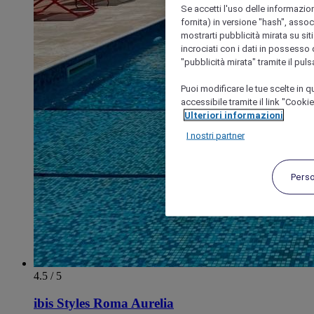
Se accetti l'uso delle informazion
fornita) in versione "hash", assoc
mostrarti pubblicità mirata su siti
incrociati con i dati in possesso d
"pubblicità mirata" tramite il pul
Puoi modificare le tue scelte in
accessibile tramite il link "Cooki
Ulteriori informazioni
I nostri partner
Pers
4.5 / 5
ibis Styles Roma Aurelia