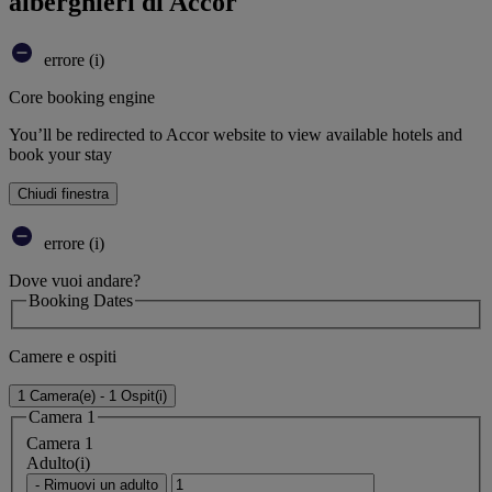
alberghieri di Accor
errore (i)
Core booking engine
You’ll be redirected to Accor website to view available hotels and
book your stay
Chiudi finestra
errore (i)
Dove vuoi andare?
Booking Dates
Camere e ospiti
1 Camera(e) - 1 Ospit(i)
Camera 1
Camera 1
Adulto(i)
- Rimuovi un adulto