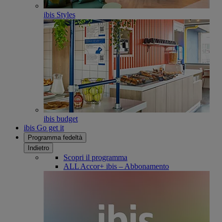
ibis Styles
ibis budget
ibis Go get it
Programma fedeltà
Indietro
Scopri il programma
ALL Accor+ ibis – Abbonamento