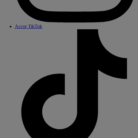
Accor TikTok