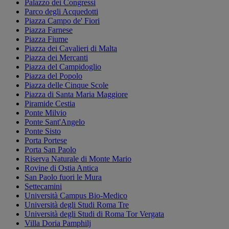
Palazzo dei Congressi
Parco degli Acquedotti
Piazza Campo de' Fiori
Piazza Farnese
Piazza Fiume
Piazza dei Cavalieri di Malta
Piazza dei Mercanti
Piazza del Campidoglio
Piazza del Popolo
Piazza delle Cinque Scole
Piazza di Santa Maria Maggiore
Piramide Cestia
Ponte Milvio
Ponte Sant'Angelo
Ponte Sisto
Porta Portese
Porta San Paolo
Riserva Naturale di Monte Mario
Rovine di Ostia Antica
San Paolo fuori le Mura
Settecamini
Università Campus Bio-Medico
Università degli Studi Roma Tre
Università degli Studi di Roma Tor Vergata
Villa Doria Pamphilj