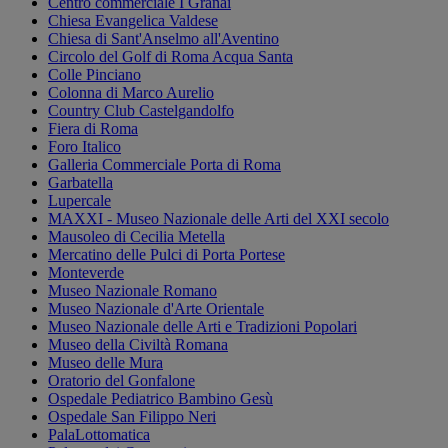
Centro commerciale I Granai
Chiesa Evangelica Valdese
Chiesa di Sant'Anselmo all'Aventino
Circolo del Golf di Roma Acqua Santa
Colle Pinciano
Colonna di Marco Aurelio
Country Club Castelgandolfo
Fiera di Roma
Foro Italico
Galleria Commerciale Porta di Roma
Garbatella
Lupercale
MAXXI - Museo Nazionale delle Arti del XXI secolo
Mausoleo di Cecilia Metella
Mercatino delle Pulci di Porta Portese
Monteverde
Museo Nazionale Romano
Museo Nazionale d'Arte Orientale
Museo Nazionale delle Arti e Tradizioni Popolari
Museo della Civiltà Romana
Museo delle Mura
Oratorio del Gonfalone
Ospedale Pediatrico Bambino Gesù
Ospedale San Filippo Neri
PalaLottomatica