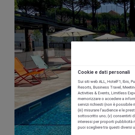
Cookie e dati personali
Sui siti web ALL, HotelF1, Ibis, 
Resorts, Business Travel, Meetin
Activities & Events, Limitless Ex
memorizzare o accedere a informazio
servizi richiesti (non è possibile ri
(iii) misurare l'audience e le prest
sottoscritto uno; (v) consentirti di
interessi per proporti pubblicità 
puoi scegliere tra questi diversi 