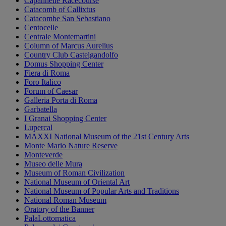
Capannelle Racecourse
Catacomb of Callixtus
Catacombe San Sebastiano
Centocelle
Centrale Montemartini
Column of Marcus Aurelius
Country Club Castelgandolfo
Domus Shopping Center
Fiera di Roma
Foro Italico
Forum of Caesar
Galleria Porta di Roma
Garbatella
I Granai Shopping Center
Lupercal
MAXXI National Museum of the 21st Century Arts
Monte Mario Nature Reserve
Monteverde
Museo delle Mura
Museum of Roman Civilization
National Museum of Oriental Art
National Museum of Popular Arts and Traditions
National Roman Museum
Oratory of the Banner
PalaLottomatica