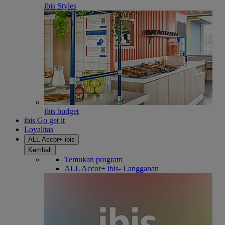
ibis Styles
ibis budget
ibis Go get it
Loyalitas
ALL Accor+ ibis
Kembali
Temukan program
ALL Accor+ ibis- Langganan