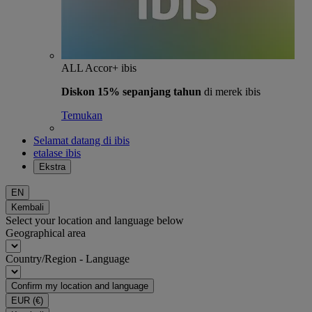
ALL Accor+ ibis
Diskon 15% sepanjang tahun
di merek ibis
Temukan
Selamat datang di ibis
etalase ibis
Ekstra
EN
Kembali
Select your location and language below
Geographical area
Country/Region - Language
Confirm my location and language
EUR
(€)