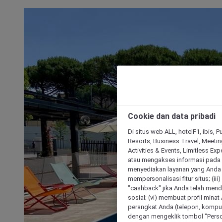
Cookie dan data pribadi
Di situs web ALL, hotelF1, ibis, 
Resorts, Business Travel, Meetin
Activities & Events, Limitless Ex
atau mengakses informasi pada 
menyediakan layanan yang Anda m
mempersonalisasi fitur situs; (ii
"cashback" jika Anda telah mend
sosial; (vi) membuat profil mina
perangkat Anda (telepon, kompute
dengan mengeklik tombol "Person