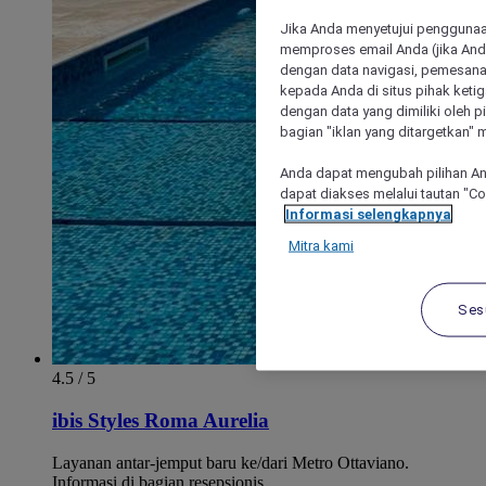
Jika Anda menyetujui penggunaan
memproses email Anda (jika Anda
dengan data navigasi, pemesanan
kepada Anda di situs pihak ketig
dengan data yang dimiliki oleh pi
bagian "iklan yang ditargetkan" m
Anda dapat mengubah pilihan An
dapat diakses melalui tautan "C
Informasi selengkapnya
Mitra kami
Ses
4.5 / 5
ibis Styles Roma Aurelia
Layanan antar-jemput baru ke/dari Metro Ottaviano.
Informasi di bagian resepsionis