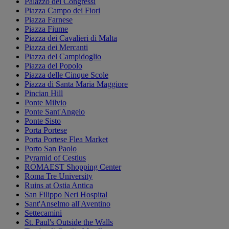
Palazzo dei Congressi
Piazza Campo dei Fiori
Piazza Farnese
Piazza Fiume
Piazza dei Cavalieri di Malta
Piazza dei Mercanti
Piazza del Campidoglio
Piazza del Popolo
Piazza delle Cinque Scole
Piazza di Santa Maria Maggiore
Pincian Hill
Ponte Milvio
Ponte Sant'Angelo
Ponte Sisto
Porta Portese
Porta Portese Flea Market
Porto San Paolo
Pyramid of Cestius
ROMAEST Shopping Center
Roma Tre University
Ruins at Ostia Antica
San Filippo Neri Hospital
Sant'Anselmo all'Aventino
Settecamini
St. Paul's Outside the Walls