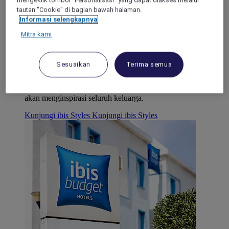
mengeklik tombol "Personalisasi" yang dapat diakses melalui
tautan "Cookie" di bagian bawah halaman.
Informasi selengkapnya
Mitra kami
Desain & Kreativitas
ibis Styles
Sesuaikan
Terima semua
Puaskan rasa penasaran Anda, temukan talenta baru, dan
bersiaplah untuk terkejut. Desain dan hiburan di ibis Styles
akan menginspirasi seluruh keluarga.
Kunjungi ibis Styles
Kunjungi ibis Styles