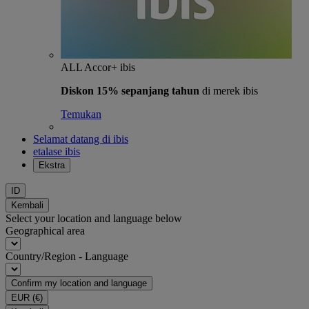
ALL Accor+ ibis
Diskon 15% sepanjang tahun
di merek ibis
Temukan
Selamat datang di ibis
etalase ibis
Ekstra
ID
Kembali
Select your location and language below
Geographical area
Country/Region - Language
Confirm my location and language
EUR
(€)