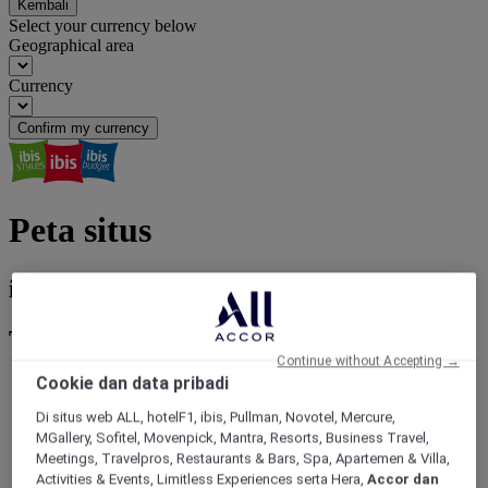
Kembali
Select your currency below
Geographical area
Currency
Confirm my currency
Peta situs
ibis world magazine
Temukan ibis world
Continue without Accepting →
Cookie dan data pribadi
Di situs web ALL, hotelF1, ibis, Pullman, Novotel, Mercure,
MGallery, Sofitel, Movenpick, Mantra, Resorts, Business Travel,
Meetings, Travelpros, Restaurants & Bars, Spa, Apartemen & Villa,
Activities & Events, Limitless Experiences serta Hera,
Accor dan