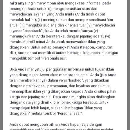
mitranya
ingin menyimpan atau mengakses informasi pada
perangkat Anda untuk: (i) mengoperasikan situs dan
menyediakan layanan yang Anda minta (Anda tidak dapat
menolak hal ini); (ii) meningkatkan dan mempersonalisasi fitur
situs; (iii) mengukur audiens dan kinerja situs; (iv) menyediakan
layanan "cashback" jika Anda telah mendaftarnya; (v)
memungkinkan Anda berinteraksi dengan jejaring sosial; (vi)
Acara sosial & musik
membuat profil minat Anda untuk menawarkan iklan yang
ditargetkan. Untuk setiap perangkat Anda (telepon, komputer,
ibis
dll.), Anda dapat memilih di antara berbagai kegunaan ini dengan
mengeklik tombol "Personalisasi".
Melakukan perjalanan memberikan kesempatan untuk
bertemu pelancong lain. Agar lebih menyenangkan, kunjungi
Jika Anda menyetujui penggunaan informasi untuk tujuan iklan
acara musik di ibis Anda.
yang ditargetkan, Accor akan memproses email Anda (jika Anda
telah memberikannya) dalam versi "hashed", yang dikaitkan
Kunjungi ibis
Kunjungi ibis
dengan data navigasi, pemesanan, dan loyalitas Anda untuk
menampilkan iklan yang ditargetkan kepada Anda di situs pihak
ketiga dan jejaring sosial. Data Anda mungkin akan disilangkan
dengan data yang dimiliki oleh pihak ketiga tersebut. Untuk
mempelajari lebih lanjut, silakan lihat bagian "iklan yang
ditargetkan" melalui tombol "Personalisasi".
Anda dapat mengubah pilihan Anda kapan saja dengan