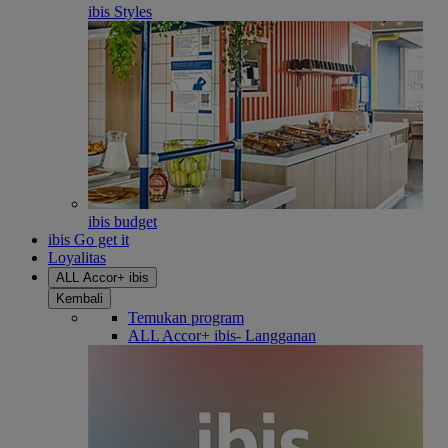
ibis Styles
ibis budget
ibis Go get it
Loyalitas
ALL Accor+ ibis
Kembali
Temukan program
ALL Accor+ ibis- Langganan