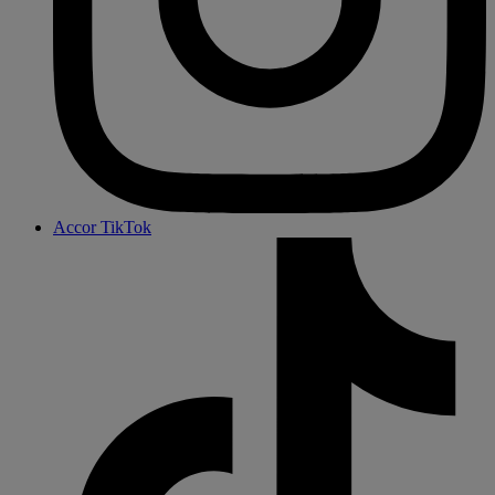
Accor TikTok