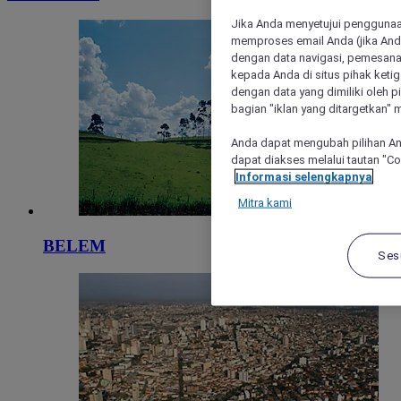
Jika Anda menyetujui penggunaan
memproses email Anda (jika Anda
dengan data navigasi, pemesanan
kepada Anda di situs pihak ketig
dengan data yang dimiliki oleh pi
bagian "iklan yang ditargetkan" m
Anda dapat mengubah pilihan An
dapat diakses melalui tautan "C
Informasi selengkapnya
Mitra kami
BELEM
Ses