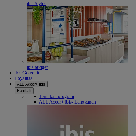
ibis Styles
ibis budget
ibis Go get it
Loyalitas
ALL Accor+ ibis
Kembali
Temukan program
ALL Accor+ ibis- Langganan