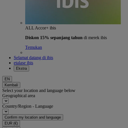
ALL Accor+ ibis
Diskon 15% sepanjang tahun
di merek ibis
Temukan
Selamat datang di ibis
etalase ibis
Ekstra
EN
Kembali
Select your location and language below
Geographical area
Country/Region - Language
Confirm my location and language
EUR
(€)