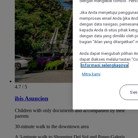
dengan mengeklik tombol "Person
Jika Anda menyetujui penggunaan
memproses email Anda (jika Anda
dengan data navigasi, pemesanan
kepada Anda di situs pihak ketig
dengan data yang dimiliki oleh pi
bagian "iklan yang ditargetkan" m
Anda dapat mengubah pilihan An
dapat diakses melalui tautan "C
Informasi selengkapnya
Mitra kami
4.7 / 5
Ses
ibis Asuncion
Children with only documents and accompanied by their
parents
30-minute walk to the downtown area
A 3-minute walk to Shopping Del Sol and Paseo Galeria.