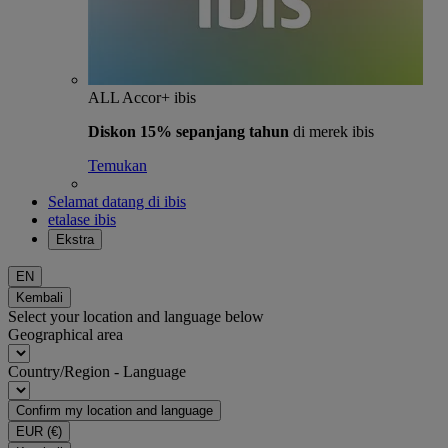
ALL Accor+ ibis
Diskon 15% sepanjang tahun
di merek ibis
Temukan
Selamat datang di ibis
etalase ibis
Ekstra
EN
Kembali
Select your location and language below
Geographical area
Country/Region - Language
Confirm my location and language
EUR
(€)