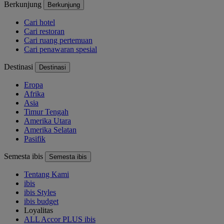
Berkunjung
Berkunjung
Cari hotel
Cari restoran
Cari ruang pertemuan
Cari penawaran spesial
Destinasi
Destinasi
Eropa
Afrika
Asia
Timur Tengah
Amerika Utara
Amerika Selatan
Pasifik
Semesta ibis
Semesta ibis
Tentang Kami
ibis
ibis Styles
ibis budget
Loyalitas
ALL Accor PLUS ibis