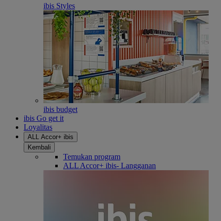
ibis Styles
ibis budget
ibis Go get it
Loyalitas
ALL Accor+ ibis
Kembali
Temukan program
ALL Accor+ ibis- Langganan