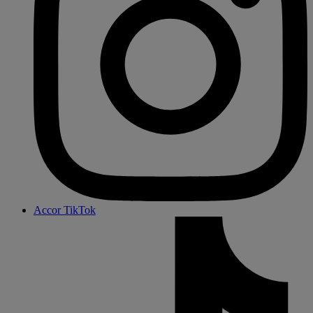
Accor TikTok