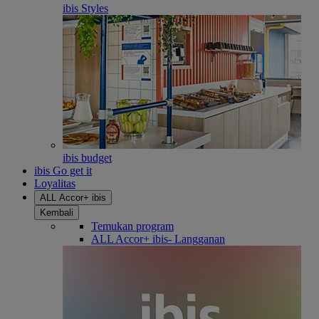
ibis Styles
ibis budget
ibis Go get it
Loyalitas
ALL Accor+ ibis
Kembali
Temukan program
ALL Accor+ ibis- Langganan