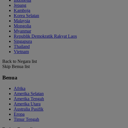
Indonesia
Jepang
Kamboja
Korea Selatan
Malaysia
Mongolia
Myanmar
Republik Demokratik Rakyat Laos
Singapura
Thailand
Vietnam
Back to Negara list
Skip Benua list
Benua
Afrika
Amerika Selatan
Amerika Tengah
Amerika Utara
Australia Pasifik
Eropa
Timur Tengah