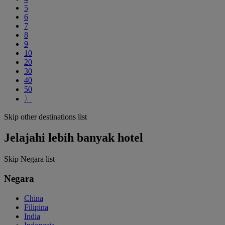
5
6
7
8
9
10
20
30
40
50
〉
Skip other destinations list
Jelajahi lebih banyak hotel
Skip Negara list
Negara
China
Filipina
India