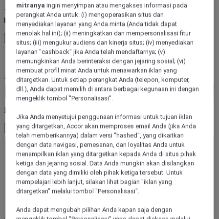
mitranya
ingin menyimpan atau mengakses informasi pada
You’ll be redirected to Accor website to view available hotels and
perangkat Anda untuk: (i) mengoperasikan situs dan
book your stay
menyediakan layanan yang Anda minta (Anda tidak dapat
menolak hal ini); (ii) meningkatkan dan mempersonalisasi fitur
Tutup jendela
situs; (iii) mengukur audiens dan kinerja situs; (iv) menyediakan
layanan "cashback" jika Anda telah mendaftarnya; (v)
kesalahan
memungkinkan Anda berinteraksi dengan jejaring sosial; (vi)
membuat profil minat Anda untuk menawarkan iklan yang
Anda pergi ke mana saja?
ditargetkan. Untuk setiap perangkat Anda (telepon, komputer,
Booking Dates
dll.), Anda dapat memilih di antara berbagai kegunaan ini dengan
mengeklik tombol "Personalisasi".
Kamar & Tamu
Jika Anda menyetujui penggunaan informasi untuk tujuan iklan
yang ditargetkan, Accor akan memproses email Anda (jika Anda
1 Kamar - 1 Tamu
telah memberikannya) dalam versi "hashed", yang dikaitkan
Kamar 1
dengan data navigasi, pemesanan, dan loyalitas Anda untuk
Kamar 1
menampilkan iklan yang ditargetkan kepada Anda di situs pihak
Dewasa
ketiga dan jejaring sosial. Data Anda mungkin akan disilangkan
- Hapus orang dewasa
dengan data yang dimiliki oleh pihak ketiga tersebut. Untuk
+Tambahkan orang dewasa
mempelajari lebih lanjut, silakan lihat bagian "iklan yang
Anak-anak
ditargetkan" melalui tombol "Personalisasi".
- Hapus anak
+Tambahkan anak
Anda dapat mengubah pilihan Anda kapan saja dengan