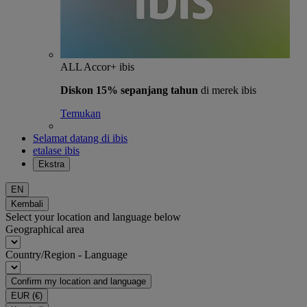
ALL Accor+ ibis
Diskon 15% sepanjang tahun
di merek ibis
Temukan
Selamat datang di ibis
etalase ibis
Ekstra
EN
Kembali
Select your location and language below
Geographical area
Country/Region - Language
Confirm my location and language
EUR
(€)