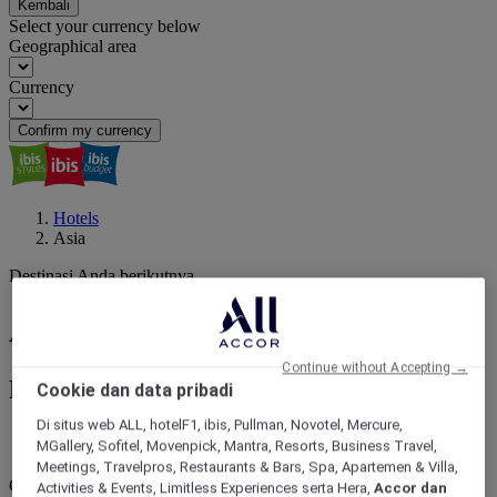
Kembali
Select your currency below
Geographical area
Currency
Confirm my currency
Hotels
Asia
Destinasi Anda berikutnya
Asia : pesan hotel Anda
Continue without Accepting →
Pesan hotel dari 45+ Merek Hotel Accor
Cookie dan data pribadi
Di situs web ALL, hotelF1, ibis, Pullman, Novotel, Mercure,
MGallery, Sofitel, Movenpick, Mantra, Resorts, Business Travel,
kesalahan
Meetings, Travelpros, Restaurants & Bars, Spa, Apartemen & Villa,
Core booking engine
Activities & Events, Limitless Experiences serta Hera,
Accor dan