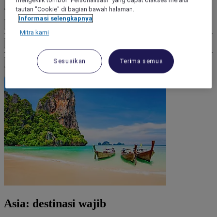
mengeklik tombol "Personalisasi" yang dapat diakses melalui
Hapus
tautan "Cookie" di bagian bawah halaman.
Informasi selengkapnya
Tambahkan kamar
Mitra kami
Kriteria pencarian tambahan
Sesuaikan
Terima semua
Cari
Anda pergi ke mana saja?
Asia: destinasi wajib