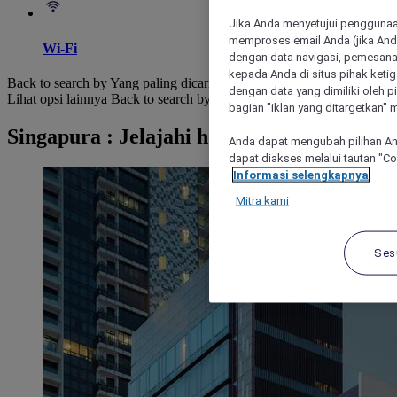
Jika Anda menyetujui penggunaan
memproses email Anda (jika Anda
Wi-Fi
dengan data navigasi, pemesanan
kepada Anda di situs pihak ketig
Back to search by Yang paling dicari
dengan data yang dimiliki oleh pi
Lihat opsi lainnya
Back to search by categories
bagian "iklan yang ditargetkan" m
Singapura : Jelajahi hotel
Anda dapat mengubah pilihan An
dapat diakses melalui tautan "C
Informasi selengkapnya
Mitra kami
Ses