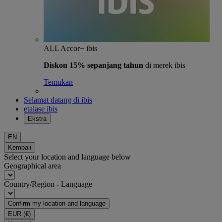
ALL Accor+ ibis
Diskon 15% sepanjang tahun
di merek ibis
Temukan
Selamat datang di ibis
etalase ibis
Ekstra
EN
Kembali
Select your location and language below
Geographical area
Country/Region - Language
Confirm my location and language
EUR
(€)