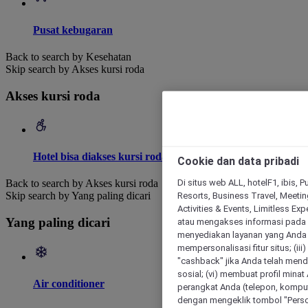
Pusat kebugaran
Back to search by Kesehatan
Skip search by Akses kursi roda
Akses kursi roda
Hotel bisa diakses kursi roda
Cookie dan data pribadi
Di situs web ALL, hotelF1, ibis, 
Back to search by Akses kursi roda
Resorts, Business Travel, Meetin
Skip search by Yang paling dicari
Activities & Events, Limitless Ex
Yang paling dicari
atau mengakses informasi pada 
menyediakan layanan yang Anda m
mempersonalisasi fitur situs; (ii
"cashback" jika Anda telah mend
sosial; (vi) membuat profil mina
Air conditioner
perangkat Anda (telepon, kompute
dengan mengeklik tombol "Person