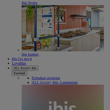
ibis Styles
ibis budget
ibis Go get it
Loyalitas
ALL Accor+ ibis
Kembali
Temukan program
ALL Accor+ ibis- Langganan