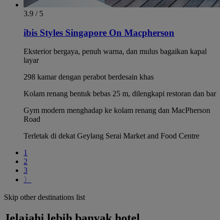
3.9 / 5
ibis Styles Singapore On Macpherson
Eksterior bergaya, penuh warna, dan mulus bagaikan kapal
layar
298 kamar dengan perabot berdesain khas
Kolam renang bentuk bebas 25 m, dilengkapi restoran dan bar
Gym modern menghadap ke kolam renang dan MacPherson
Road
Terletak di dekat Geylang Serai Market and Food Centre
1
2
3
〉
Skip other destinations list
Jelajahi lebih banyak hotel