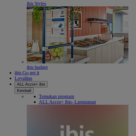
ibis Styles
ibis budget
ibis Go get it
Loyalitas
ALL Accor+ ibis
Kembali
Temukan program
ALL Accor+ ibis- Langganan