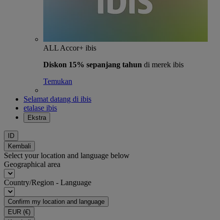
ALL Accor+ ibis
Diskon 15% sepanjang tahun
di merek ibis
Temukan
Selamat datang di ibis
etalase ibis
Ekstra
ID
Kembali
Select your location and language below
Geographical area
Country/Region - Language
Confirm my location and language
EUR
(€)