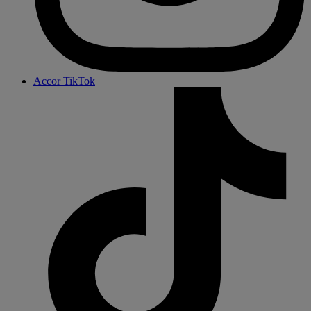
Accor TikTok