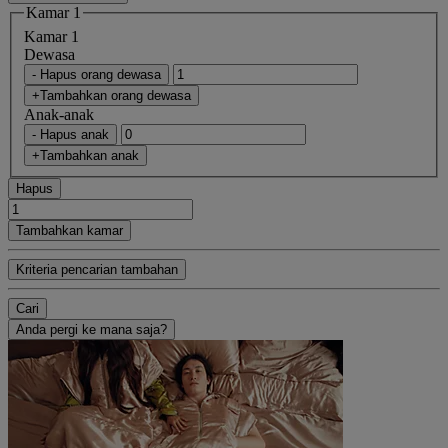
Kamar 1
Kamar 1
Dewasa
- Hapus orang dewasa
+Tambahkan orang dewasa
Anak-anak
- Hapus anak
+Tambahkan anak
Hapus
Tambahkan kamar
Kriteria pencarian tambahan
Cari
Anda pergi ke mana saja?