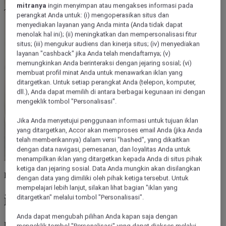
mitranya
ingin menyimpan atau mengakses informasi pada
perangkat Anda untuk: (i) mengoperasikan situs dan
menyediakan layanan yang Anda minta (Anda tidak dapat
menolak hal ini); (ii) meningkatkan dan mempersonalisasi fitur
situs; (iii) mengukur audiens dan kinerja situs; (iv) menyediakan
layanan "cashback" jika Anda telah mendaftarnya; (v)
memungkinkan Anda berinteraksi dengan jejaring sosial; (vi)
membuat profil minat Anda untuk menawarkan iklan yang
ditargetkan. Untuk setiap perangkat Anda (telepon, komputer,
dll.), Anda dapat memilih di antara berbagai kegunaan ini dengan
mengeklik tombol "Personalisasi".
Jika Anda menyetujui penggunaan informasi untuk tujuan iklan
yang ditargetkan, Accor akan memproses email Anda (jika Anda
telah memberikannya) dalam versi "hashed", yang dikaitkan
dengan data navigasi, pemesanan, dan loyalitas Anda untuk
menampilkan iklan yang ditargetkan kepada Anda di situs pihak
ketiga dan jejaring sosial. Data Anda mungkin akan disilangkan
Picu kreativitas Anda
dengan data yang dimiliki oleh pihak ketiga tersebut. Untuk
mempelajari lebih lanjut, silakan lihat bagian "iklan yang
ibis Styles
ditargetkan" melalui tombol "Personalisasi".
Anda dapat mengubah pilihan Anda kapan saja dengan
Hotel desain bertema unik, tempat para kreator saling terhubung dan