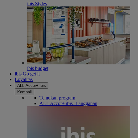
ibis Styles
ibis budget
ibis Go get it
Loyalitas
ALL Accor+ ibis
Kembali
Temukan program
ALL Accor+ ibis- Langganan