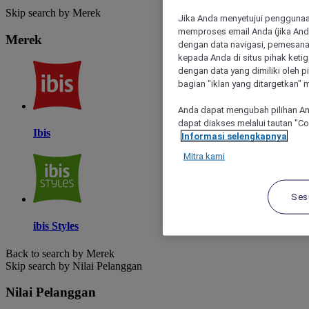
Skip search by Merek
Jika Anda menyetujui penggunaan
memproses email Anda (jika Anda
Merek
dengan data navigasi, pemesanan
kepada Anda di situs pihak ketig
dengan data yang dimiliki oleh pi
bagian "iklan yang ditargetkan" m
Anda dapat mengubah pilihan An
dapat diakses melalui tautan "C
Ibis
Informasi selengkapnya
Mitra kami
Ses
ibis Styles
Back to search by Merek
Skip search by Nilai Pelanggan
Nilai Pelanggan