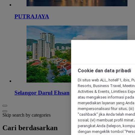
PUTRAJAYA
Cookie dan data pribadi
Di situs web ALL, hotelF1, ibis, 
Resorts, Business Travel, Meetin
Activities & Events, Limitless Ex
Selangor Darul Ehsan
atau mengakses informasi pada 
menyediakan layanan yang Anda m
mempersonalisasi fitur situs; (ii
"cashback" jika Anda telah mend
Skip search by categories
sosial; (vi) membuat profil mina
perangkat Anda (telepon, kompute
Cari berdasarkan
dengan mengeklik tombol "Person