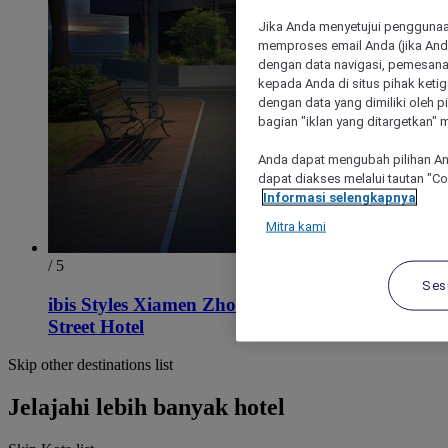
Jika Anda menyetujui penggunaan
memproses email Anda (jika Anda
dengan data navigasi, pemesanan
kepada Anda di situs pihak ketig
dengan data yang dimiliki oleh pi
bagian "iklan yang ditargetkan" m
Anda dapat mengubah pilihan An
dapat diakses melalui tautan "C
Informasi selengkapnya
Mitra kami
/ 5
Ses
ibis Styles Xiamen Zhongshan Rd Walking
Street Hotel
Skip other destinations list
Jelajahi lebih banyak hotel