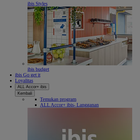
ibis Styles
ibis budget
ibis Go get it
Loyalitas
ALL Accor+ ibis
Kembali
Temukan program
ALL Accor+ ibis- Langganan