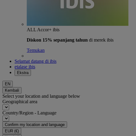
ALL Accor+ ibis
Diskon 15% sepanjang tahun
di merek ibis
Temukan
Selamat datang di ibis
etalase ibis
Ekstra
EN
Kembali
Select your location and language below
Geographical area
Country/Region - Language
Confirm my location and language
EUR
(€)