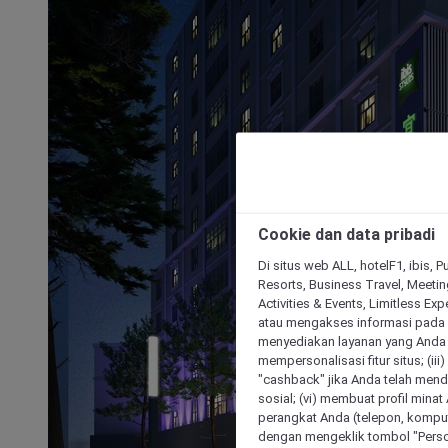
Cookie dan data pribadi
Di situs web ALL, hotelF1, ibis, 
Resorts, Business Travel, Meetin
Activities & Events, Limitless Ex
atau mengakses informasi pada 
menyediakan layanan yang Anda m
mempersonalisasi fitur situs; (ii
"cashback" jika Anda telah mend
sosial; (vi) membuat profil mina
perangkat Anda (telepon, kompute
dengan mengeklik tombol "Person