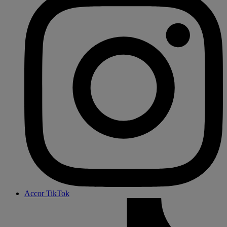
Accor TikTok