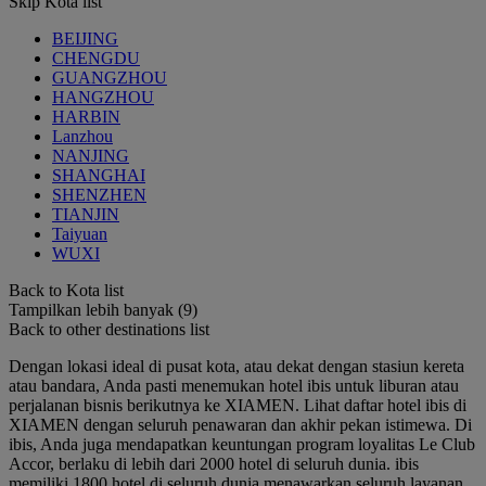
Skip Kota list
BEIJING
CHENGDU
GUANGZHOU
HANGZHOU
HARBIN
Lanzhou
NANJING
SHANGHAI
SHENZHEN
TIANJIN
Taiyuan
WUXI
Back to Kota list
Tampilkan lebih banyak (9)
Back to other destinations list
Dengan lokasi ideal di pusat kota, atau dekat dengan stasiun kereta
atau bandara, Anda pasti menemukan hotel ibis untuk liburan atau
perjalanan bisnis berikutnya ke XIAMEN. Lihat daftar hotel ibis di
XIAMEN dengan seluruh penawaran dan akhir pekan istimewa. Di
ibis, Anda juga mendapatkan keuntungan program loyalitas Le Club
Accor, berlaku di lebih dari 2000 hotel di seluruh dunia. ibis
memiliki 1800 hotel di seluruh dunia menawarkan seluruh layanan