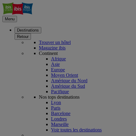
Menu
Destinations
Retour
Trouver un hôtel
Magazine ibis
Continent
Afrique
Asie
Europe
Moyen Orient
Amérique du Nord
Amérique du Sud
Pacifique
Nos tops destinations
Lyon
Paris
Barcelone
Londres
Marseille
Voir toutes les destinations