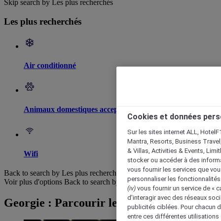
Skip search by Les plus recherchés
Les plus recherchés
Air conditionné
Animaux domestiques acceptés
Cookies et données pers
Sur les sites internet ALL, HotelF
Mantra, Resorts, Business Travel
& Villas, Activities & Events, Lim
Wifi
stocker ou accéder à des informa
vous fournir les services que vo
Back to search by Les plus recherchés
personnaliser les fonctionnalités
Voir plus d'options
Back to search by categories
(iv)
vous fournir un service de « 
d'interagir avec des réseaux soci
Georgie : Parcourir les hôtels
publicités ciblées. Pour chacun 
entre ces différentes utilisations