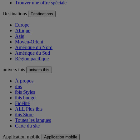
Trouver une offre spéciale
Destinations
Destinations
Europe
Afrique
Asie
Moyen-Orient
Amérique du Nord
Amérique du Sud
Région pacifique
univers ibis
univers ibis
À propos
ibis
ibis Styles
ibis budget
Fidélité
ALL Plus ibis
ibis Store
Toutes les langues
Carte du site
Application mobile
Application mobile