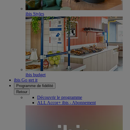
ibis Styles
ibis budget
ibis Go get it
Programme de fidélité
Retour
Découvrir le programme
ALL Accor+ ibis - Abonnement