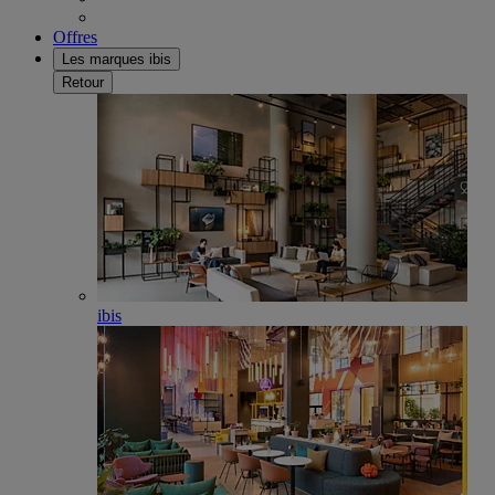
Offres
Les marques ibis
Retour
ibis