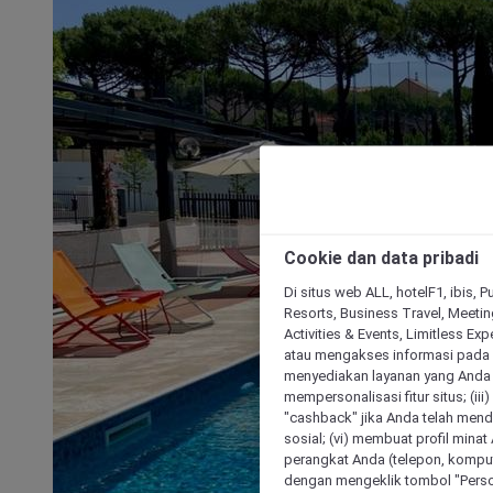
Cookie dan data pribadi
Di situs web ALL, hotelF1, ibis, 
Resorts, Business Travel, Meetin
Activities & Events, Limitless Ex
atau mengakses informasi pada 
menyediakan layanan yang Anda m
mempersonalisasi fitur situs; (ii
"cashback" jika Anda telah mend
sosial; (vi) membuat profil mina
perangkat Anda (telepon, kompute
dengan mengeklik tombol "Person