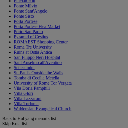
Pincian Hill
Ponte Milvio
Ponte Sant'Angelo
Ponte Sisto
Porta Portese
Porta Portese Flea Market
Porto San Paolo
Pyramid of Cestius
ROMAEST Shopping Center
Roma Tre University
Ruins at Ostia Antica
San Filippo Neri Hospital
Sant'Anselmo all'Aventino
Settecamini
St. Paul's Outside the Walls
Tomba di Cecilia Metella
University of Rome Tor Vergata
Vila Doria Pamphili
Villa Glori
Villa Lazzaroni
Villa Torlonia
Waldensian Evangelical Church
Back to Hal yang menarik list
Skip Kota list