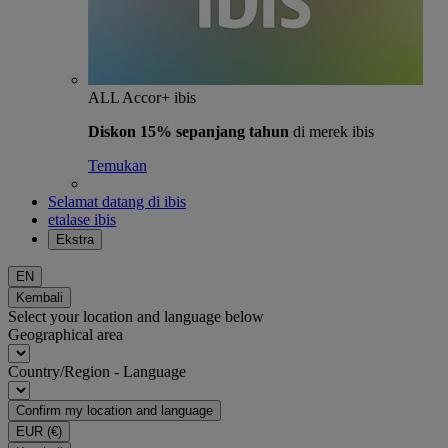
ALL Accor+ ibis
Diskon 15% sepanjang tahun
di merek ibis
Temukan
Selamat datang di ibis
etalase ibis
Ekstra
EN
Kembali
Select your location and language below
Geographical area
Country/Region - Language
Confirm my location and language
EUR
(€)