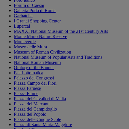
Foro Italico
Forum of Caesar
Galleria Porta di Roma
Garbatella
I Granai Shopping Center
Lupercal
MAXXI National Museum of the 21st Century Arts
Monte Mario Nature Reserve
Monteverde
Museo delle Mura
Museum of Roman Civilization
National Museum of Popular Arts and Traditions
National Roman Museum
Oratory of the Banner
PalaLottomatica
Palazzo dei Congressi
Piazza Campo dei Fiori
Piazza Farnese
Piazza Fiume
Piazza dei Cavalieri di Malta
Piazza dei Mercanti
Piazza del Campidoglio
Piazza del Popolo
Piazza delle Cinque Scole
Piazza di Santa Maria Maggiore