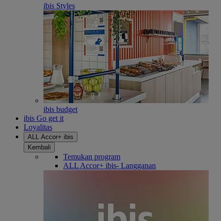
ibis Styles
ibis budget
ibis Go get it
Loyalitas
ALL Accor+ ibis
Kembali
Temukan program
ALL Accor+ ibis- Langganan