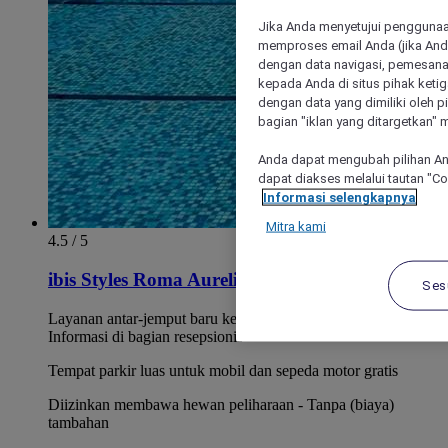
Jika Anda menyetujui penggunaan
memproses email Anda (jika Anda
dengan data navigasi, pemesanan
kepada Anda di situs pihak ketig
dengan data yang dimiliki oleh pi
bagian "iklan yang ditargetkan" m
Anda dapat mengubah pilihan An
dapat diakses melalui tautan "C
Informasi selengkapnya
Mitra kami
4.5 / 5
ibis Styles Roma Aurelia
Ses
Layanan antar-jemput baru ke/dari Metro Ottaviano.
Informasi di bagian resepsionis
Tempat parkir luas untuk mobil dan sepeda motor gratis
Diizinkan membawa hewan peliharaan - Tanpa (biaya)
tambahan