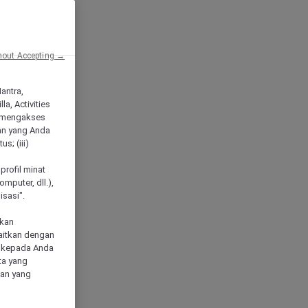
hout Accepting →
Mantra,
a, Activities
 mengakses
an yang Anda
s; (iii)
h
profil minat
mputer, dll.),
sasi".
akan
aitkan dengan
n kepada Anda
ta yang
klan yang