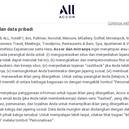
Continue wit
an data pribadi
b ALL, hotelF1, ibis, Pullman, Novotel, Mercure, MGallery, Sofitel, Movenpick, 
siness Travel, Meetings, Travelpros, Restaurants & Bars, Spa, Apartemen & Vill
Limitless Experiences serta Hera,
Accor dan mitranya
ingin menyimpan atau
pada perangkat Anda untuk: (i) mengoperasikan situs dan menyediakan layan
 tidak dapat menolak hal ini); (ii) meningkatkan dan mempersonalisasi fitur situ
udiens dan kinerja situs; (iv) menyediakan layanan "cashback" jika Anda tela
ya; (v) memungkinkan Anda berinteraksi dengan jejaring sosial; (vi) membuat 
 menawarkan iklan yang ditargetkan. Untuk setiap perangkat Anda (telepon, ko
 memilih di antara berbagai kegunaan ini dengan mengeklik tombol "Personali
menyetujui penggunaan informasi untuk tujuan iklan yang ditargetkan, Accor 
email Anda (jika Anda telah memberikannya) dalam versi "hashed", yang dik
asi, pemesanan, dan loyalitas Anda untuk menampilkan iklan yang ditargetka
ihak ketiga dan jejaring sosial. Data Anda mungkin akan disilangkan dengan da
eh pihak ketiga tersebut. Untuk mempelajari lebih lanjut, silakan lihat bagian "i
" melalui tombol "Personalisasi".