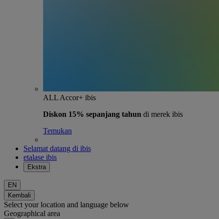
ALL Accor+ ibis
Diskon 15% sepanjang tahun
di merek ibis
Temukan
Selamat datang di ibis
etalase ibis
Ekstra
EN
Kembali
Select your location and language below
Geographical area