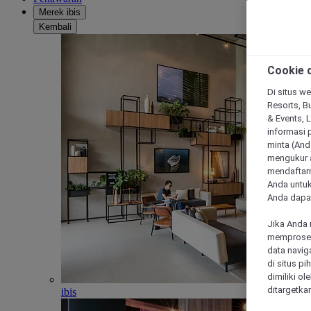
Merek ibis
Kembali
Cookie d
Di situs we
Resorts, Bu
& Events, 
informasi 
minta (Anda
mengukur a
mendaftarn
Anda untuk
Anda dapat
Jika Anda 
memproses 
data navig
di situs p
dimiliki ol
ditargetkan
ibis