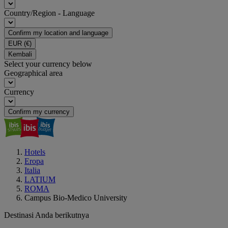
Country/Region - Language
Confirm my location and language
EUR
(€)
Kembali
Select your currency below
Geographical area
Currency
Confirm my currency
Hotels
Eropa
Italia
LATIUM
ROMA
Campus Bio-Medico University
Destinasi Anda berikutnya