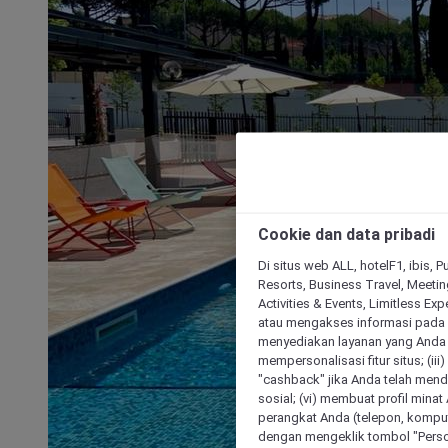
Cookie dan data pribadi
Di situs web ALL, hotelF1, ibis, 
Resorts, Business Travel, Meetin
Activities & Events, Limitless Ex
atau mengakses informasi pada 
menyediakan layanan yang Anda m
mempersonalisasi fitur situs; (ii
"cashback" jika Anda telah mend
sosial; (vi) membuat profil mina
perangkat Anda (telepon, kompute
dengan mengeklik tombol "Person