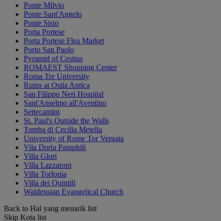
Ponte Milvio
Ponte Sant'Angelo
Ponte Sisto
Porta Portese
Porta Portese Flea Market
Porto San Paolo
Pyramid of Cestius
ROMAEST Shopping Center
Roma Tre University
Ruins at Ostia Antica
San Filippo Neri Hospital
Sant'Anselmo all'Aventino
Settecamini
St. Paul's Outside the Walls
Tomba di Cecilia Metella
University of Rome Tor Vergata
Vila Doria Pamphili
Villa Glori
Villa Lazzaroni
Villa Torlonia
Villa dei Quintili
Waldensian Evangelical Church
Back to Hal yang menarik list
Skip Kota list