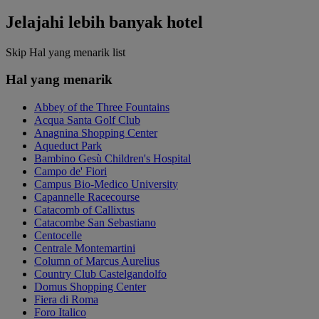
Jelajahi lebih banyak hotel
Skip Hal yang menarik list
Hal yang menarik
Abbey of the Three Fountains
Acqua Santa Golf Club
Anagnina Shopping Center
Aqueduct Park
Bambino Gesù Children's Hospital
Campo de' Fiori
Campus Bio-Medico University
Capannelle Racecourse
Catacomb of Callixtus
Catacombe San Sebastiano
Centocelle
Centrale Montemartini
Column of Marcus Aurelius
Country Club Castelgandolfo
Domus Shopping Center
Fiera di Roma
Foro Italico