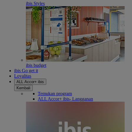
ibis Styles
ibis budget
ibis Go get it
Loyalitas
ALL Accor+ ibis
Kembali
Temukan program
ALL Accor+ ibis- Langganan