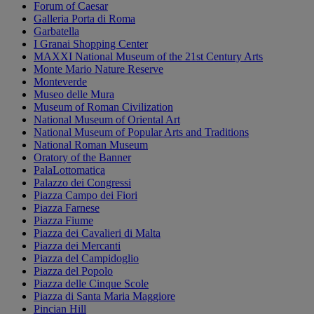
Forum of Caesar
Galleria Porta di Roma
Garbatella
I Granai Shopping Center
MAXXI National Museum of the 21st Century Arts
Monte Mario Nature Reserve
Monteverde
Museo delle Mura
Museum of Roman Civilization
National Museum of Oriental Art
National Museum of Popular Arts and Traditions
National Roman Museum
Oratory of the Banner
PalaLottomatica
Palazzo dei Congressi
Piazza Campo dei Fiori
Piazza Farnese
Piazza Fiume
Piazza dei Cavalieri di Malta
Piazza dei Mercanti
Piazza del Campidoglio
Piazza del Popolo
Piazza delle Cinque Scole
Piazza di Santa Maria Maggiore
Pincian Hill