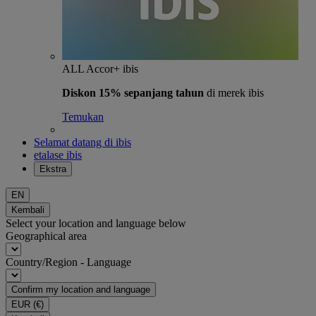
ALL Accor+ ibis
Diskon 15% sepanjang tahun
di merek ibis
Temukan
Selamat datang di ibis
etalase ibis
Ekstra
EN
Kembali
Select your location and language below
Geographical area
Country/Region - Language
Confirm my location and language
EUR
(€)