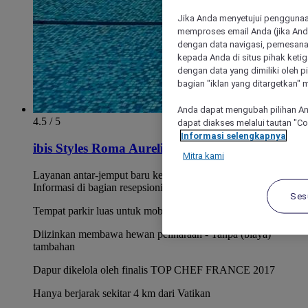
Jika Anda menyetujui penggunaan
memproses email Anda (jika Anda
dengan data navigasi, pemesanan
kepada Anda di situs pihak ketig
dengan data yang dimiliki oleh pi
bagian "iklan yang ditargetkan" m
Anda dapat mengubah pilihan An
4.5 / 5
dapat diakses melalui tautan "C
Informasi selengkapnya
ibis Styles Roma Aurelia
Mitra kami
Layanan antar-jemput baru ke/dari Metro Ottaviano.
Informasi di bagian resepsionis
Ses
Tempat parkir luas untuk mobil dan sepeda motor gratis
Diizinkan membawa hewan peliharaan - Tanpa (biaya)
tambahan
Dapur dikelola oleh finalis TOP CHEF FRANCE 2017
Hanya berjarak sekitar 4 km dari Vatikan