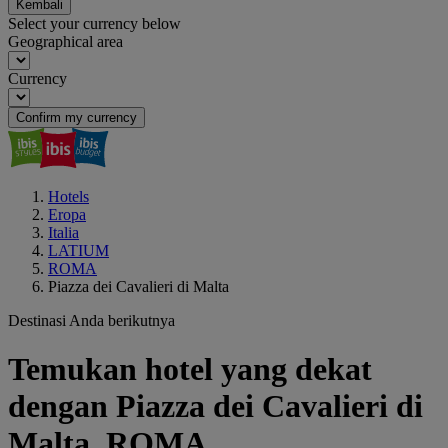
Kembali
Select your currency below
Geographical area
Currency
Confirm my currency
Hotels
Eropa
Italia
LATIUM
ROMA
Piazza dei Cavalieri di Malta
Destinasi Anda berikutnya
Temukan hotel yang dekat
dengan Piazza dei Cavalieri di
Malta, ROMA