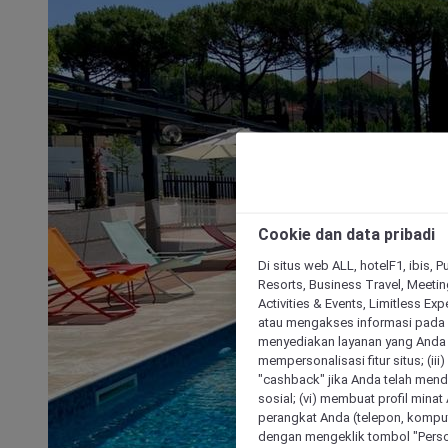
Cookie dan data pribadi
Di situs web ALL, hotelF1, ibis, 
Resorts, Business Travel, Meetin
Activities & Events, Limitless Ex
atau mengakses informasi pada 
menyediakan layanan yang Anda m
mempersonalisasi fitur situs; (ii
"cashback" jika Anda telah mend
sosial; (vi) membuat profil mina
perangkat Anda (telepon, kompute
dengan mengeklik tombol "Person