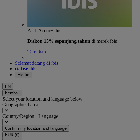
ALL Accor+ ibis
Diskon 15% sepanjang tahun
di merek ibis
Temukan
Selamat datang di ibis
etalase ibis
Ekstra
EN
Kembali
Select your location and language below
Geographical area
Country/Region - Language
Confirm my location and language
EUR
(€)