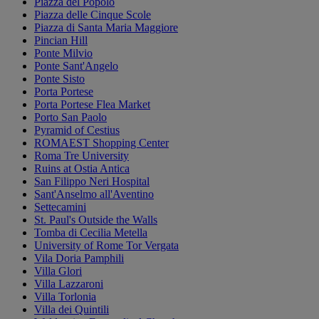
Piazza del Popolo
Piazza delle Cinque Scole
Piazza di Santa Maria Maggiore
Pincian Hill
Ponte Milvio
Ponte Sant'Angelo
Ponte Sisto
Porta Portese
Porta Portese Flea Market
Porto San Paolo
Pyramid of Cestius
ROMAEST Shopping Center
Roma Tre University
Ruins at Ostia Antica
San Filippo Neri Hospital
Sant'Anselmo all'Aventino
Settecamini
St. Paul's Outside the Walls
Tomba di Cecilia Metella
University of Rome Tor Vergata
Vila Doria Pamphili
Villa Glori
Villa Lazzaroni
Villa Torlonia
Villa dei Quintili