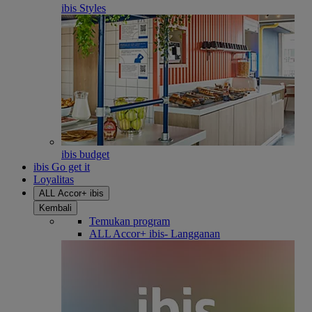
ibis Styles
ibis budget
ibis Go get it
Loyalitas
ALL Accor+ ibis
Kembali
Temukan program
ALL Accor+ ibis- Langganan