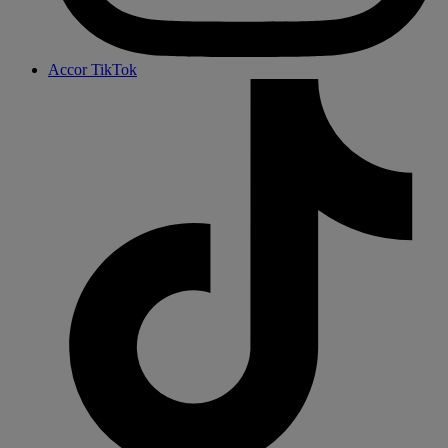
Accor TikTok