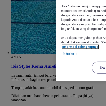
Jika Anda menyetujui penggunaan
memproses email Anda (jika Anda
dengan data navigasi, pemesanan
kepada Anda di situs pihak ketig
dengan data yang dimiliki oleh pi
bagian "iklan yang ditargetkan" m
Anda dapat mengubah pilihan An
dapat diakses melalui tautan "C
Informasi selengkapnya
Mitra kami
4.5 / 5
ibis Styles Roma Aurelia
Ses
Layanan antar-jemput baru ke/dari Metro Ottaviano.
Informasi di bagian resepsionis
Tempat parkir luas untuk mobil dan sepeda motor gratis
Diizinkan membawa hewan peliharaan - Tanpa (biaya)
tambahan