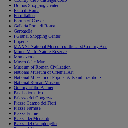
Country Club Castelgandolfo
Domus Shopping Center
Fiera di Roma
Foro Italico
Forum of Caesar
Galleria Porta di Roma
Garbatella
I Granai Shopping Center
Lupercal
MAXXI National Museum of the 21st Century Arts
Monte Mario Nature Reserve
Monteverde
Museo delle Mura
Museum of Roman Civilization
National Museum of Oriental Art
National Museum of Popular Arts and Traditions
National Roman Museum
Oratory of the Banner
PalaLottomatica
Palazzo dei Congressi
Piazza Campo dei Fiori
Piazza Farnese
Piazza Fiume
Piazza dei Mercanti
Piazza del Campidoglio