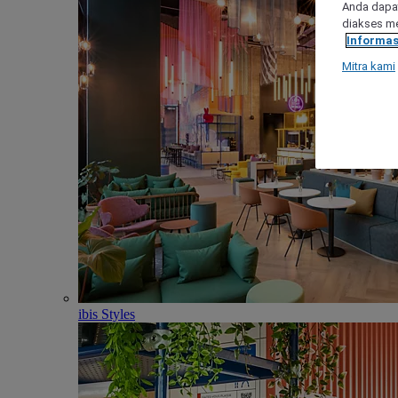
Anda dapat
diakses me
Informas
Mitra kami
ibis Styles