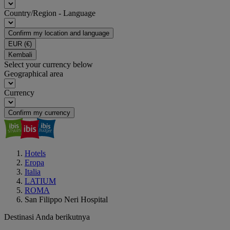
Country/Region - Language
Confirm my location and language
EUR
(€)
Kembali
Select your currency below
Geographical area
Currency
Confirm my currency
Hotels
Eropa
Italia
LATIUM
ROMA
San Filippo Neri Hospital
Destinasi Anda berikutnya