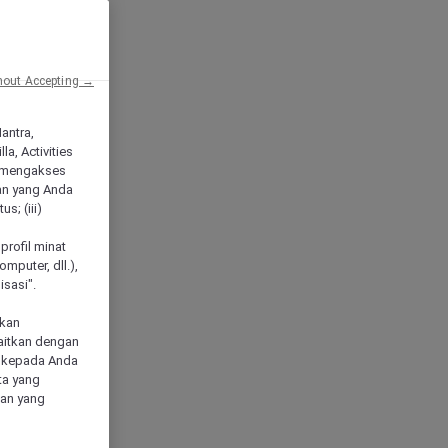
hout Accepting →
Mantra,
a, Activities
 mengakses
an yang Anda
s; (iii)
h
profil minat
mputer, dll.),
sasi".
akan
aitkan dengan
n kepada Anda
ta yang
klan yang