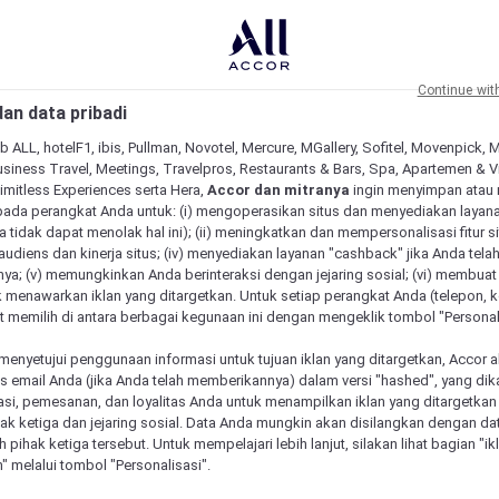
Continue wit
an data pribadi
b ALL, hotelF1, ibis, Pullman, Novotel, Mercure, MGallery, Sofitel, Movenpick, 
siness Travel, Meetings, Travelpros, Restaurants & Bars, Spa, Apartemen & Vill
Limitless Experiences serta Hera,
Accor dan mitranya
ingin menyimpan atau
pada perangkat Anda untuk: (i) mengoperasikan situs dan menyediakan layan
 tidak dapat menolak hal ini); (ii) meningkatkan dan mempersonalisasi fitur situ
udiens dan kinerja situs; (iv) menyediakan layanan "cashback" jika Anda tela
ya; (v) memungkinkan Anda berinteraksi dengan jejaring sosial; (vi) membuat 
 menawarkan iklan yang ditargetkan. Untuk setiap perangkat Anda (telepon, ko
 memilih di antara berbagai kegunaan ini dengan mengeklik tombol "Personali
menyetujui penggunaan informasi untuk tujuan iklan yang ditargetkan, Accor 
email Anda (jika Anda telah memberikannya) dalam versi "hashed", yang dik
asi, pemesanan, dan loyalitas Anda untuk menampilkan iklan yang ditargetka
ihak ketiga dan jejaring sosial. Data Anda mungkin akan disilangkan dengan da
eh pihak ketiga tersebut. Untuk mempelajari lebih lanjut, silakan lihat bagian "i
" melalui tombol "Personalisasi".