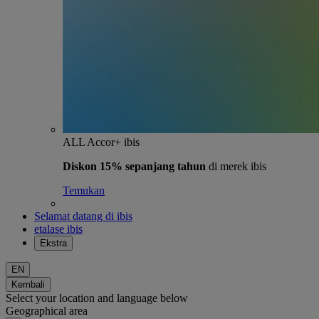
ALL Accor+ ibis
Diskon 15% sepanjang tahun
di merek ibis
Temukan
Selamat datang di ibis
etalase ibis
Ekstra
EN
Kembali
Select your location and language below
Geographical area