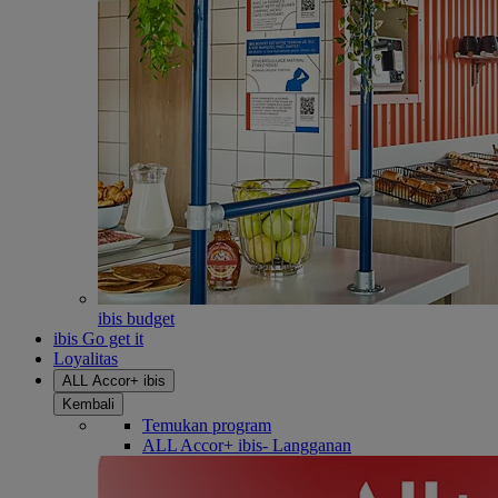
ibis budget
ibis Go get it
Loyalitas
ALL Accor+ ibis
Kembali
Temukan program
ALL Accor+ ibis- Langganan