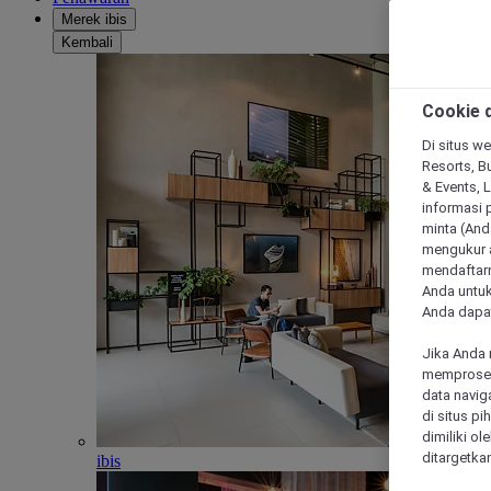
Merek ibis
Kembali
Cookie d
Di situs we
Resorts, Bu
& Events, 
informasi 
minta (Anda
mengukur a
mendaftarn
Anda untuk
Anda dapat
Jika Anda 
memproses 
data navig
di situs p
dimiliki ol
ditargetkan
ibis