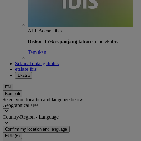
ALL Accor+ ibis
Diskon 15% sepanjang tahun
di merek ibis
Temukan
Selamat datang di ibis
etalase ibis
Ekstra
EN
Kembali
Select your location and language below
Geographical area
Country/Region - Language
Confirm my location and language
EUR
(€)