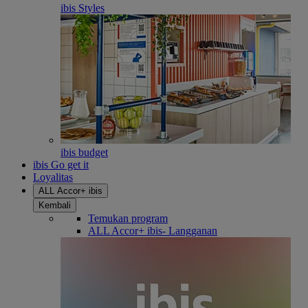
ibis Styles
ibis budget
ibis Go get it
Loyalitas
ALL Accor+ ibis
Kembali
Temukan program
ALL Accor+ ibis- Langganan