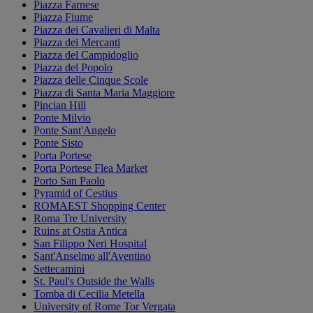
Piazza Farnese
Piazza Fiume
Piazza dei Cavalieri di Malta
Piazza dei Mercanti
Piazza del Campidoglio
Piazza del Popolo
Piazza delle Cinque Scole
Piazza di Santa Maria Maggiore
Pincian Hill
Ponte Milvio
Ponte Sant'Angelo
Ponte Sisto
Porta Portese
Porta Portese Flea Market
Porto San Paolo
Pyramid of Cestius
ROMAEST Shopping Center
Roma Tre University
Ruins at Ostia Antica
San Filippo Neri Hospital
Sant'Anselmo all'Aventino
Settecamini
St. Paul's Outside the Walls
Tomba di Cecilia Metella
University of Rome Tor Vergata