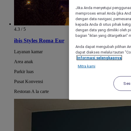
Jika Anda menyetujui penggunaan
memproses email Anda (jika Anda
dengan data navigasi, pemesanan
kepada Anda di situs pihak ketig
4.3 / 5
dengan data yang dimiliki oleh pi
bagian "iklan yang ditargetkan" m
ibis Styles Roma Eur
Anda dapat mengubah pilihan An
Layanan kamar
dapat diakses melalui tautan "C
Informasi selengkapnya
Area anak
Mitra kami
Parkir luas
Pusat Konvensi
Ses
Restoran A la carte