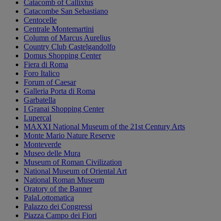
Catacomb of Callixtus
Catacombe San Sebastiano
Centocelle
Centrale Montemartini
Column of Marcus Aurelius
Country Club Castelgandolfo
Domus Shopping Center
Fiera di Roma
Foro Italico
Forum of Caesar
Galleria Porta di Roma
Garbatella
I Granai Shopping Center
Lupercal
MAXXI National Museum of the 21st Century Arts
Monte Mario Nature Reserve
Monteverde
Museo delle Mura
Museum of Roman Civilization
National Museum of Oriental Art
National Roman Museum
Oratory of the Banner
PalaLottomatica
Palazzo dei Congressi
Piazza Campo dei Fiori