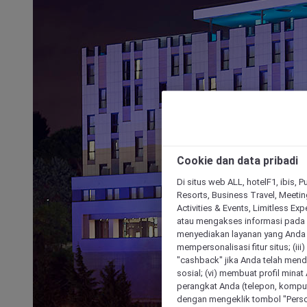
Cookie dan data pribadi
Di situs web ALL, hotelF1, ibis, 
Resorts, Business Travel, Meetin
Activities & Events, Limitless Ex
atau mengakses informasi pada 
menyediakan layanan yang Anda m
mempersonalisasi fitur situs; (ii
"cashback" jika Anda telah mend
sosial; (vi) membuat profil mina
perangkat Anda (telepon, kompute
dengan mengeklik tombol "Person