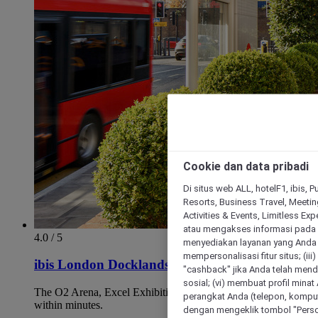
Cookie dan data pribadi
Di situs web ALL, hotelF1, ibis, 
Resorts, Business Travel, Meetin
Activities & Events, Limitless Ex
atau mengakses informasi pada 
4.0 / 5
menyediakan layanan yang Anda m
mempersonalisasi fitur situs; (ii
ibis London Docklands Canary Wharf
"cashback" jika Anda telah mend
sosial; (vi) membuat profil mina
The O2 Arena, Excel Exhibition Centre and Canary Wharf
perangkat Anda (telepon, kompute
within minutes.
dengan mengeklik tombol "Person