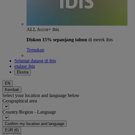
ALL Accor+ ibis
Diskon 15% sepanjang tahun
di merek ibis
Temukan
Selamat datang di ibis
etalase ibis
Ekstra
EN
Kembali
Select your location and language below
Geographical area
Country/Region - Language
Confirm my location and language
EUR
(€)