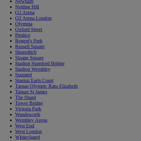
Newham
Notting Hill
O2 Arena
O2 Arena London
Olympia
Oxford Street
Pimlico
Regent's Park
Russell Square
Shoreditch
Sloane Square
Stadion Stamford Bridge
Stadion Wembley
Stansted
Stasiun Earls Court
Taman Olympic Ratu Elizabeth
Taman St James
The Shard
Tower Bridge
Victoria Park
Wandsworth
Wembley Arena
West End
West London
Whitechapel