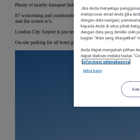
Plenty of nearby transport links.
Jika Anda menyetujui penggunaan
memproses email Anda (jika Anda
87 welcoming and comfortable rooms with power showers
dengan data navigasi, pemesanan
and flat screen tv's.
kepada Anda di situs pihak ketig
London City Airport is just ten minutes away.
dengan data yang dimiliki oleh pi
bagian "iklan yang ditargetkan" m
On-site parking for all hotel guests (payable).
Anda dapat mengubah pilihan An
dapat diakses melalui tautan "C
Informasi selengkapnya
Mitra kami
Ses