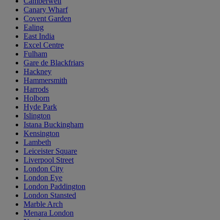
Camberwell
Canary Wharf
Covent Garden
Ealing
East India
Excel Centre
Fulham
Gare de Blackfriars
Hackney
Hammersmith
Harrods
Holborn
Hyde Park
Islington
Istana Buckingham
Kensington
Lambeth
Leiceister Square
Liverpool Street
London City
London Eye
London Paddington
London Stansted
Marble Arch
Menara London