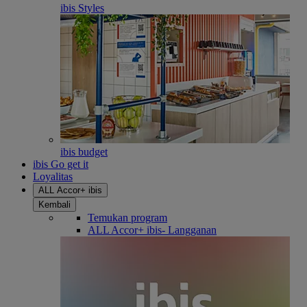
ibis Styles
ibis budget
ibis Go get it
Loyalitas
ALL Accor+ ibis
Kembali
Temukan program
ALL Accor+ ibis- Langganan