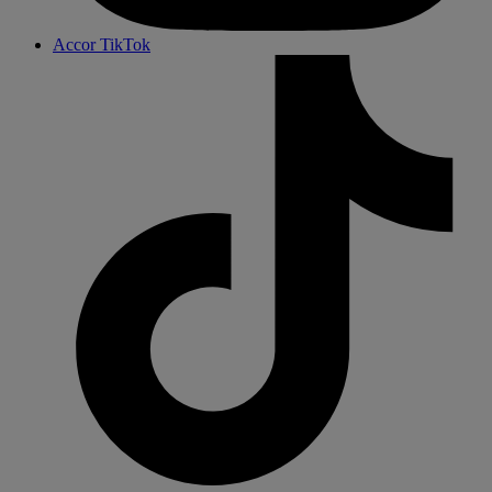
Accor TikTok