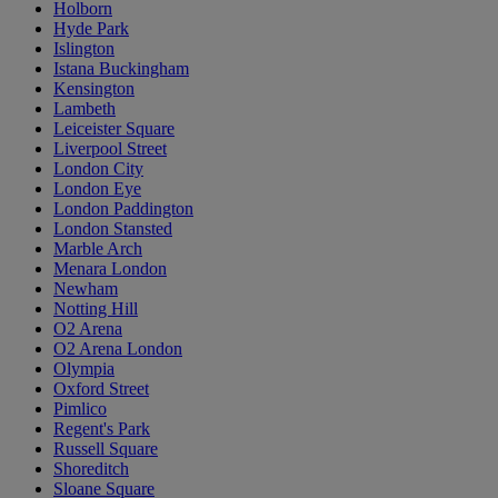
Holborn
Hyde Park
Islington
Istana Buckingham
Kensington
Lambeth
Leiceister Square
Liverpool Street
London City
London Eye
London Paddington
London Stansted
Marble Arch
Menara London
Newham
Notting Hill
O2 Arena
O2 Arena London
Olympia
Oxford Street
Pimlico
Regent's Park
Russell Square
Shoreditch
Sloane Square