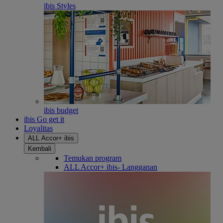
ibis Styles
ibis budget
ibis Go get it
Loyalitas
ALL Accor+ ibis
Kembali
Temukan program
ALL Accor+ ibis- Langganan