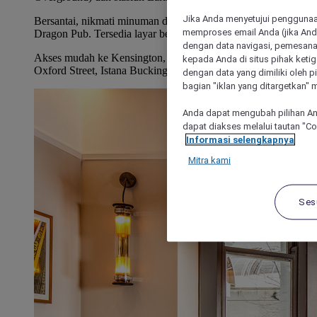
Jika Anda menyetujui penggunaan
Bersantai, nikmati minuman dan makanan lezat di George &
memproses email Anda (jika Anda
Dragon Pub. Tersedia layar besar.
dengan data navigasi, pemesanan
Akses mudah ke Kensington, Chelsea, Harrods, West End,
kepada Anda di situs pihak ketig
Oxford Street, Istana Buckingham
dengan data yang dimiliki oleh pi
bagian "iklan yang ditargetkan" m
Anda dapat mengubah pilihan An
dapat diakses melalui tautan "C
Informasi selengkapnya
Mitra kami
Ses