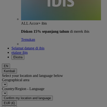
ALL Accor+ ibis
Diskon 15% sepanjang tahun
di merek ibis
Temukan
Selamat datang di ibis
etalase ibis
Ekstra
EN
Kembali
Select your location and language below
Geographical area
Country/Region - Language
Confirm my location and language
EUR
(€)