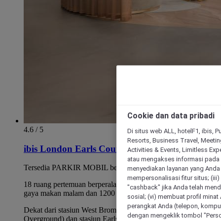
Cookie dan data pribadi
4.6 / 5
Di situs web ALL, hotelF1, ibis, 
Resorts, Business Travel, Meetin
ibis London Earls Court
Activities & Events, Limitless Ex
atau mengakses informasi pada 
Tersedia PARKIR MOBIL berbayar
menyediakan layanan yang Anda m
mempersonalisasi fitur situs; (ii
18 ruang pertemuan berperalatan lengkap untuk 800 tamu
"cashback" jika Anda telah mend
gaya makan malam dan 1200 gaya teater
sosial; (vi) membuat profil mina
perangkat Anda (telepon, kompute
Dekat dari stasiun West Brompton (District Line &
dengan mengeklik tombol "Person
Overground) dan stasiun Earls Court.