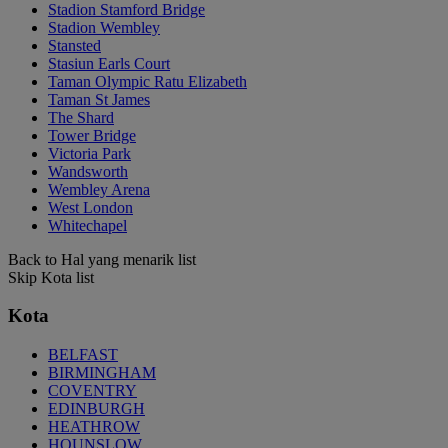
Stadion Stamford Bridge
Stadion Wembley
Stansted
Stasiun Earls Court
Taman Olympic Ratu Elizabeth
Taman St James
The Shard
Tower Bridge
Victoria Park
Wandsworth
Wembley Arena
West London
Whitechapel
Back to Hal yang menarik list
Skip Kota list
Kota
BELFAST
BIRMINGHAM
COVENTRY
EDINBURGH
HEATHROW
HOUNSLOW