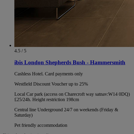
4.5 / 5
ibis London Shepherds Bush - Hammersmith
Cashless Hotel. Card payments only
Westfield Discount Voucher up to 25%
Local Car park (access on Charecroft way satnav:W14 0DQ)
£25/24h. Height restriction 198cm
Central line Underground 24/7 on weekends (Friday &
Saturday)
Pet friendly accommodation