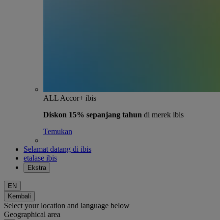
ALL Accor+ ibis
Diskon 15% sepanjang tahun
di merek ibis
Temukan
Selamat datang di ibis
etalase ibis
Ekstra
EN
Kembali
Select your location and language below
Geographical area