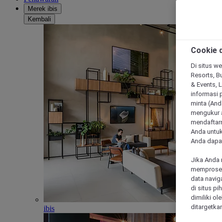
Merek ibis
Kembali
Cookie d
Di situs we
Resorts, Bu
& Events, 
informasi 
minta (Anda
mengukur a
mendaftarn
Anda untuk
Anda dapat
Jika Anda 
memproses 
data navig
di situs p
dimiliki ol
ditargetkan
ibis