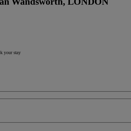
ngan Wandsworth, LONDON
ok your stay