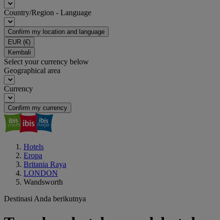
Country/Region - Language
Confirm my location and language
EUR
(€)
Kembali
Select your currency below
Geographical area
Currency
Confirm my currency
Hotels
Eropa
Britania Raya
LONDON
Wandsworth
Destinasi Anda berikutnya