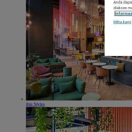
Anda dapat
diakses me
Informas
Mitra kami
ibis Styles