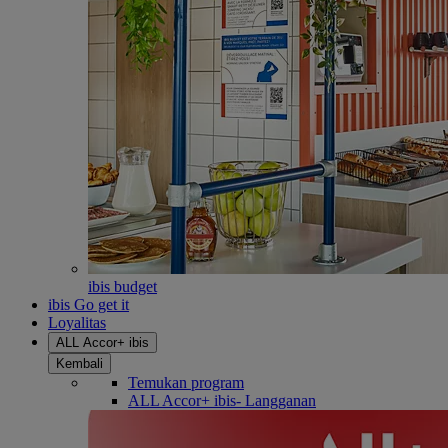
ibis budget
ibis Go get it
Loyalitas
ALL Accor+ ibis
Kembali
Temukan program
ALL Accor+ ibis- Langganan