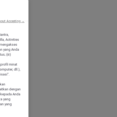
hout Accepting →
Mantra,
a, Activities
 mengakses
an yang Anda
s; (iii)
h
profil minat
mputer, dll.),
sasi".
akan
aitkan dengan
n kepada Anda
ta yang
klan yang