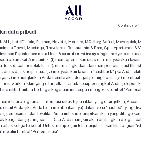
Continue wit
an data pribadi
b ALL, hotelF1, ibis, Pullman, Novotel, Mercure, MGallery, Sofitel, Movenpick, 
siness Travel, Meetings, Travelpros, Restaurants & Bars, Spa, Apartemen & Vill
Limitless Experiences serta Hera,
Accor dan mitranya
ingin menyimpan atau
pada perangkat Anda untuk: (i) mengoperasikan situs dan menyediakan layan
 tidak dapat menolak hal ini); (ii) meningkatkan dan mempersonalisasi fitur situ
udiens dan kinerja situs; (iv) menyediakan layanan "cashback" jika Anda tela
ya; (v) memungkinkan Anda berinteraksi dengan jejaring sosial; (vi) membuat 
 menawarkan iklan yang ditargetkan. Untuk setiap perangkat Anda (telepon, ko
 memilih di antara berbagai kegunaan ini dengan mengeklik tombol "Personali
menyetujui penggunaan informasi untuk tujuan iklan yang ditargetkan, Accor 
email Anda (jika Anda telah memberikannya) dalam versi "hashed", yang dik
asi, pemesanan, dan loyalitas Anda untuk menampilkan iklan yang ditargetka
ihak ketiga dan jejaring sosial. Data Anda mungkin akan disilangkan dengan da
eh pihak ketiga tersebut. Untuk mempelajari lebih lanjut, silakan lihat bagian "i
" melalui tombol "Personalisasi".