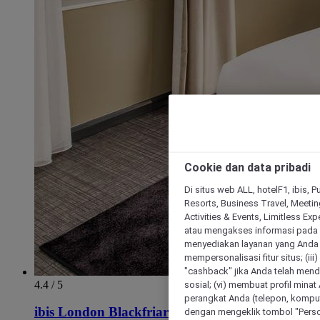
Cookie dan data pribadi
Di situs web ALL, hotelF1, ibis, 
Resorts, Business Travel, Meetin
Activities & Events, Limitless Ex
atau mengakses informasi pada 
menyediakan layanan yang Anda m
mempersonalisasi fitur situs; (ii
"cashback" jika Anda telah mend
4.4 / 5
sosial; (vi) membuat profil mina
perangkat Anda (telepon, kompute
ibis London Blackfriars
dengan mengeklik tombol "Person