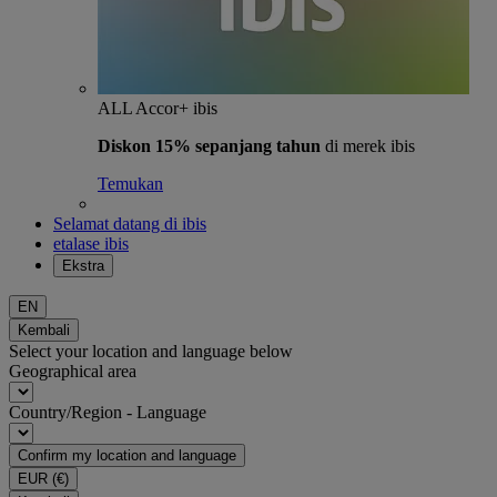
ALL Accor+ ibis
Diskon 15% sepanjang tahun
di merek ibis
Temukan
Selamat datang di ibis
etalase ibis
Ekstra
EN
Kembali
Select your location and language below
Geographical area
Country/Region - Language
Confirm my location and language
EUR
(€)