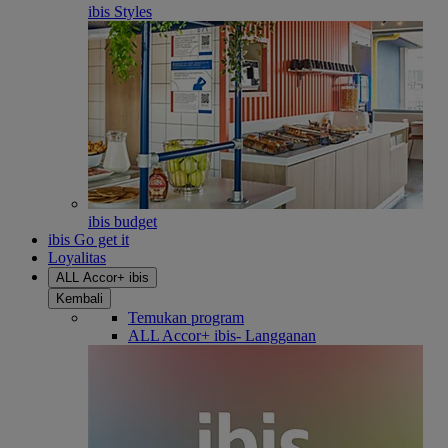
ibis Styles
ibis budget
ibis Go get it
Loyalitas
ALL Accor+ ibis
Kembali
Temukan program
ALL Accor+ ibis- Langganan