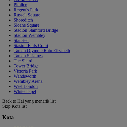
Pimlico
Regent's Park
Russell Square
Shoreditch
Sloane Square
Stadion Stamford Bridge
Stadion Wembley
Stansted
Stasiun Earls Court
Taman Olympic Ratu Elizabeth
Taman St James
The Shard
Tower Bridge
Victoria Park
Wandsworth
Wembley Arena
West London
Whitechapel
Back to Hal yang menarik list
Skip Kota list
Kota