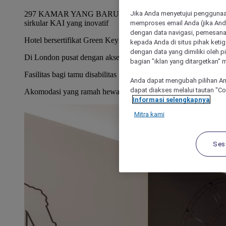
Jika Anda menyetujui penggunaan
297 KAMAR YANG BARU DIRENOVASI hingga konsep
sirkular KAI yang inovatif
memproses email Anda (jika Anda
dengan data navigasi, pemesanan
Hotel bersertifikat Green Key
kepada Anda di situs pihak ketig
dengan data yang dimiliki oleh pi
Di London pusat dengan akses mudah ke tempat wisata
bagian "iklan yang ditargetkan" m
Fasilitas bagi tamu disabilitas
Anda dapat mengubah pilihan An
dapat diakses melalui tautan "C
Akomodasi yang ramah hewan peliharaan
Informasi selengkapnya
Mitra kami
Ses