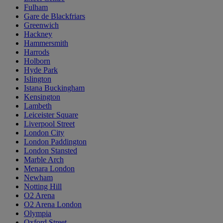
Fulham
Gare de Blackfriars
Greenwich
Hackney
Hammersmith
Harrods
Holborn
Hyde Park
Islington
Istana Buckingham
Kensington
Lambeth
Leiceister Square
Liverpool Street
London City
London Paddington
London Stansted
Marble Arch
Menara London
Newham
Notting Hill
O2 Arena
O2 Arena London
Olympia
Oxford Street