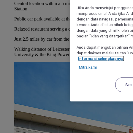
Central location within a 5 mins walk of Leicester Train
Jika Anda menyetujui penggunaan
Station
memproses email Anda (jika Anda
Public car park available at the train station
dengan data navigasi, pemesanan
kepada Anda di situs pihak ketig
Relaxed restaurant serving a choice of tasty meals
dengan data yang dimiliki oleh pi
bagian "iklan yang ditargetkan" m
Just 2.5 miles by car from the National Space Centre
Anda dapat mengubah pilihan An
Walking distance of Leicester Cathedral, De Montford
dapat diakses melalui tautan "C
University & the King Power Stadium
Informasi selengkapnya
Mitra kami
Ses