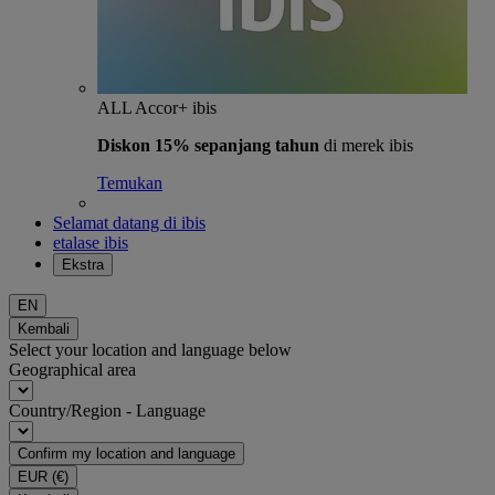
ALL Accor+ ibis
Diskon 15% sepanjang tahun
di merek ibis
Temukan
Selamat datang di ibis
etalase ibis
Ekstra
EN
Kembali
Select your location and language below
Geographical area
Country/Region - Language
Confirm my location and language
EUR
(€)