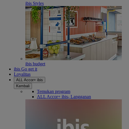
ibis Styles
ibis budget
ibis Go get it
Loyalitas
ALL Accor+ ibis
Kembali
Temukan program
ALL Accor+ ibis- Langganan