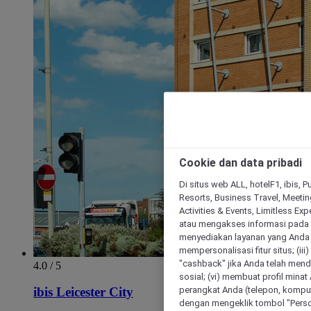
Cookie dan data pribadi
Di situs web ALL, hotelF1, ibis, 
Resorts, Business Travel, Meetin
Activities & Events, Limitless Ex
atau mengakses informasi pada 
menyediakan layanan yang Anda m
mempersonalisasi fitur situs; (ii
"cashback" jika Anda telah mend
4.0 / 5
sosial; (vi) membuat profil mina
perangkat Anda (telepon, kompute
ibis Leicester City
dengan mengeklik tombol "Person