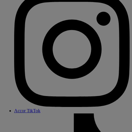
Accor TikTok