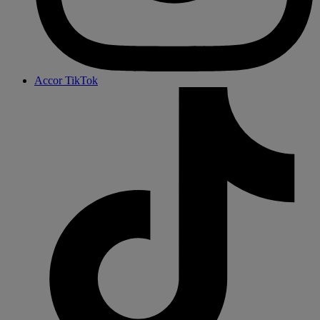
Accor TikTok