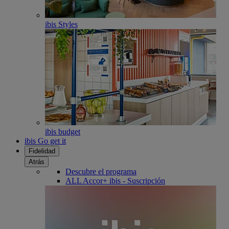
ibis Styles
ibis budget
ibis Go get it
Fidelidad
Atrás
Descubre el programa
ALL Accor+ ibis - Suscripción