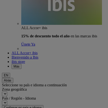
ALL Accor+ ibis
15% de descuento todo el año
en las marcas ibis
Únete Ya
ALL Accor+ ibis
Bienvenido a Ibis
ibis store
Más
EN
Atrás
Seleccione su país e idioma a continuación
Zona geográfica
País / Región - Idioma
Confirmar mi país e idioma