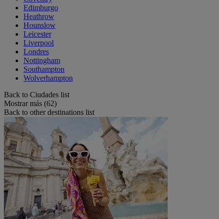
Edimburgo
Heathrow
Hounslow
Leicester
Liverpool
Londres
Nottingham
Southampton
Wolverhampton
Back to Ciudades list
Mostrar más (62)
Back to other destinations list