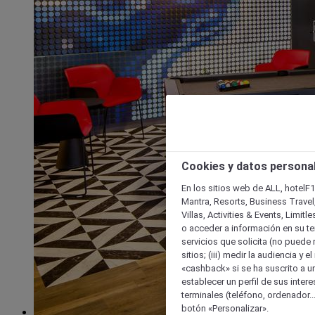
Cookies y datos persona
En los sitios web de ALL, hotelF1
Mantra, Resorts, Business Travel
Villas, Activities & Events, Limit
o acceder a información en su ter
servicios que solicita (no puede 
sitios; (iii) medir la audiencia y 
«cashback» si se ha suscrito a uno
establecer un perfil de sus inter
terminales (teléfono, ordenador..
botón «Personalizar».