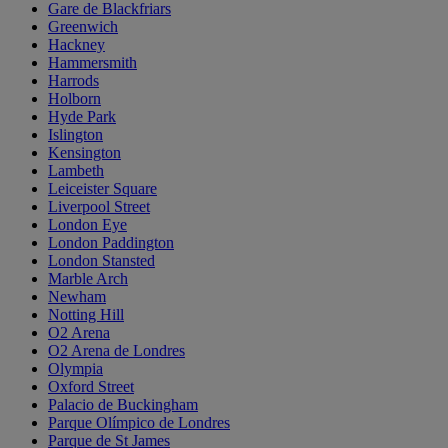
Gare de Blackfriars
Greenwich
Hackney
Hammersmith
Harrods
Holborn
Hyde Park
Islington
Kensington
Lambeth
Leiceister Square
Liverpool Street
London Eye
London Paddington
London Stansted
Marble Arch
Newham
Notting Hill
O2 Arena
O2 Arena de Londres
Olympia
Oxford Street
Palacio de Buckingham
Parque Olímpico de Londres
Parque de St James