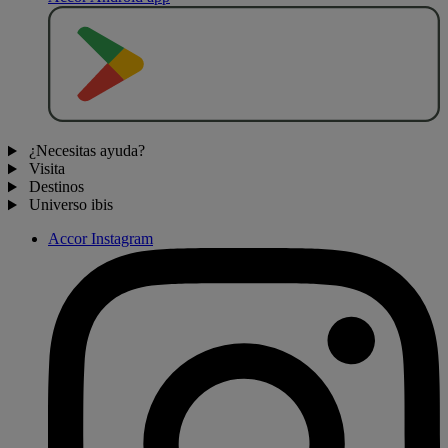
D
E
S
C
A
R
G
A
R
E
N
¿Necesitas ayuda?
Visita
Destinos
Universo ibis
Accor Instagram