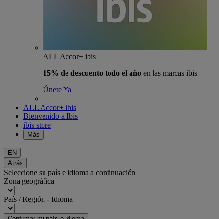
ALL Accor+ ibis
15% de descuento todo el año
en las marcas ibis
Únete Ya
ALL Accor+ ibis
Bienvenido a Ibis
ibis store
Más
EN
Atrás
Seleccione su país e idioma a continuación
Zona geográfica
País / Región - Idioma
Confirmar mi país e idioma