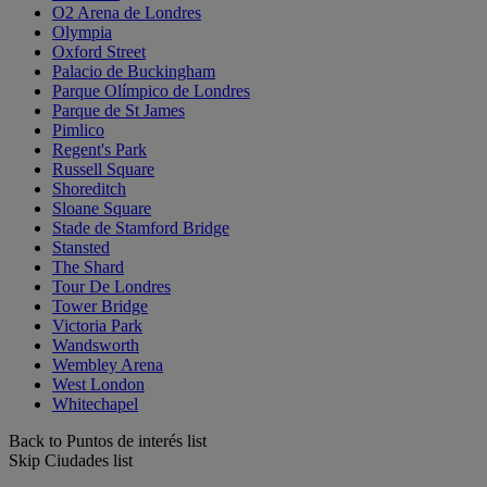
O2 Arena de Londres
Olympia
Oxford Street
Palacio de Buckingham
Parque Olímpico de Londres
Parque de St James
Pimlico
Regent's Park
Russell Square
Shoreditch
Sloane Square
Stade de Stamford Bridge
Stansted
The Shard
Tour De Londres
Tower Bridge
Victoria Park
Wandsworth
Wembley Arena
West London
Whitechapel
Back to Puntos de interés list
Skip Ciudades list