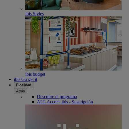
ibis Styles
ibis budget
ibis Go get it
Fidelidad
Atrás
Descubre el programa
ALL Accor+ ibis - Suscripción