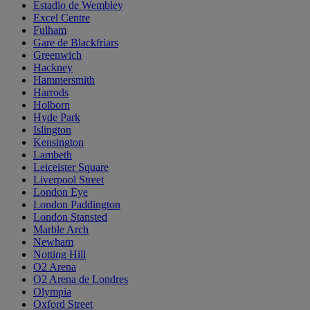
Estadio de Wembley
Excel Centre
Fulham
Gare de Blackfriars
Greenwich
Hackney
Hammersmith
Harrods
Holborn
Hyde Park
Islington
Kensington
Lambeth
Leiceister Square
Liverpool Street
London Eye
London Paddington
London Stansted
Marble Arch
Newham
Notting Hill
O2 Arena
O2 Arena de Londres
Olympia
Oxford Street