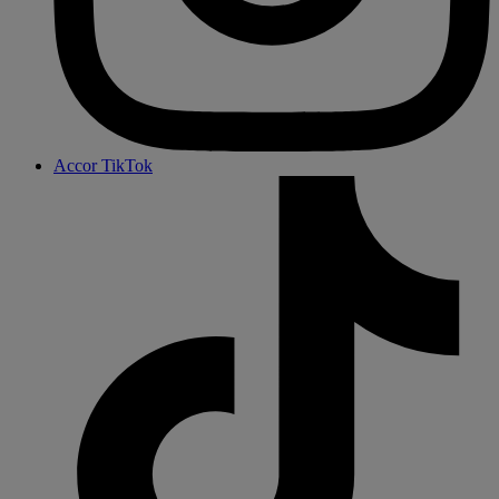
Accor TikTok