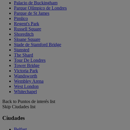
Palacio de Buckingham
Parque Olímpico de Londres
Parque de St James
Pimlico
Regent's Park
Russell Square
Shoreditch
Sloane Square
Stade de Stamford Bridge
Stansted
The Shard
Tour De Londres
Tower Bridge
Victoria Park
Wandsworth
Wembley Arena
West London
Whitechapel
Back to Puntos de interés list
Skip Ciudades list
Ciudades
Belfast