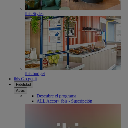
ibis Styles
ibis budget
ibis Go get it
Fidelidad
Atrás
Descubre el programa
ALL Accor+ ibis - Suscripción