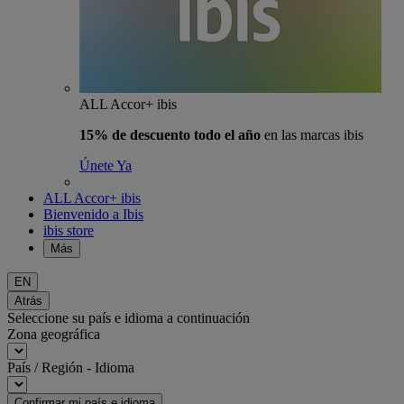
ALL Accor+ ibis
15% de descuento todo el año
en las marcas ibis
Únete Ya
ALL Accor+ ibis
Bienvenido a Ibis
ibis store
Más
EN
Atrás
Seleccione su país e idioma a continuación
Zona geográfica
País / Región - Idioma
Confirmar mi país e idioma