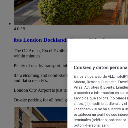
4.0 / 5
ibis London Docklands Canary Wharf
The O2 Arena, Excel Exhibition Centre and Canary Wharf
within minutes.
Plenty of nearby transport links.
Cookies y datos persona
87 welcoming and comfortable rooms with power showers
En los sitios web de ALL, hotelF1
and flat screen tv's.
Mantra, Resorts, Business Travel
Villas, Activities & Events, Limit
London City Airport is just ten minutes away.
o acceder a información en su ter
servicios que solicita (no puede 
On-site parking for all hotel guests (payable).
sitios; (iii) medir la audiencia y 
«cashback» si se ha suscrito a uno
establecer un perfil de sus inter
terminales (teléfono, ordenador..
botón «Personalizar».