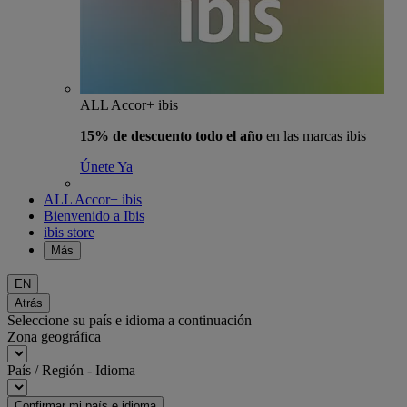
ALL Accor+ ibis
15% de descuento todo el año
en las marcas ibis
Únete Ya
ALL Accor+ ibis
Bienvenido a Ibis
ibis store
Más
EN
Atrás
Seleccione su país e idioma a continuación
Zona geográfica
País / Región - Idioma
Confirmar mi país e idioma