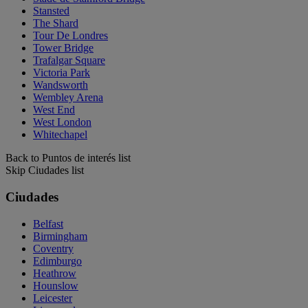
Stansted
The Shard
Tour De Londres
Tower Bridge
Trafalgar Square
Victoria Park
Wandsworth
Wembley Arena
West End
West London
Whitechapel
Back to Puntos de interés list
Skip Ciudades list
Ciudades
Belfast
Birmingham
Coventry
Edimburgo
Heathrow
Hounslow
Leicester