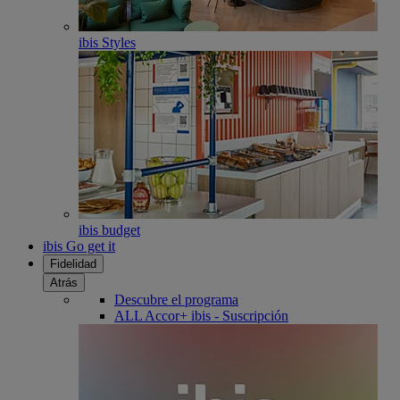
ibis Styles
ibis budget
ibis Go get it
Fidelidad
Atrás
Descubre el programa
ALL Accor+ ibis - Suscripción