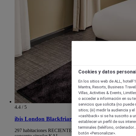
Cookies y datos persona
En los sitios web de ALL, hotelF1
Mantra, Resorts, Business Travel
Villas, Activities & Events, Limit
o acceder a información en su ter
servicios que solicita (no puede 
4.4 / 5
sitios; (iii) medir la audiencia y 
«cashback» si se ha suscrito a uno
ibis London Blackfriars
establecer un perfil de sus inter
terminales (teléfono, ordenador..
297 habitaciones RECIENTEMENTE RENOVADAS con el
botón «Personalizar».
concepto circular KAI