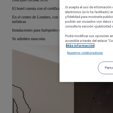
Si acepta el uso de información c
El hotel cuenta con el certificado Llave Verde
electrónico (si lo ha facilitado)
y fidelidad para mostrarle public
En el centro de Londres, con fácil acceso a las atracciones
turísticas
podrán ser cruzados con datos d
consulte la sección «publicidad d
Instalaciones para huéspedes con limitaciones físicas
Podrá modificar sus opciones en
Se admiten mascotas
accesible a través del enlace "Coo
Más información
Nuestros colaboradores
Pers