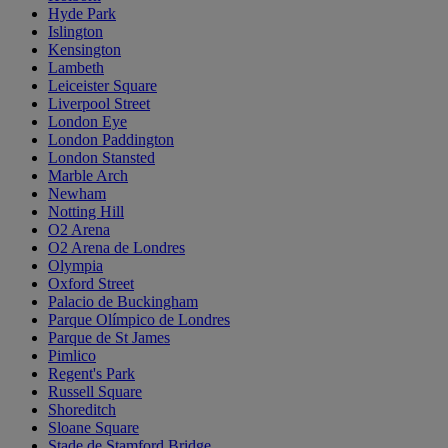
Hyde Park
Islington
Kensington
Lambeth
Leiceister Square
Liverpool Street
London Eye
London Paddington
London Stansted
Marble Arch
Newham
Notting Hill
O2 Arena
O2 Arena de Londres
Olympia
Oxford Street
Palacio de Buckingham
Parque Olímpico de Londres
Parque de St James
Pimlico
Regent's Park
Russell Square
Shoreditch
Sloane Square
Stade de Stamford Bridge