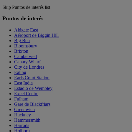
Skip Puntos de interés list
Puntos de interés
Aldgate East
Aéroport de Biggin Hill
Big Ben
Bloomsbury
Brixton
Camberwell
Canary Wharf
City de Londres
Ealing
Earls Court Station
East India
Estadio de Wembley
Excel Centre
Fulham
Gare de Blackfriars
Greenwich
Hackney
Hammersmith
Harrods
Holborn