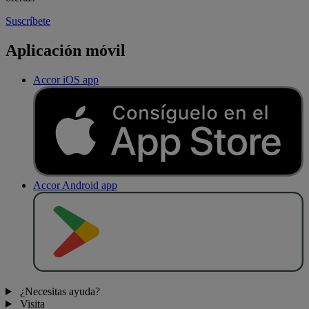
Suscríbete
Aplicación móvil
Accor iOS app
Accor Android app
D
E
S
C
A
R
G
A
R
E
N
¿Necesitas ayuda?
Visita