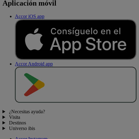
Aplicación móvil
Accor iOS app
Accor Android app
D
E
S
C
A
R
G
A
R
E
N
¿Necesitas ayuda?
Visita
Destinos
Universo ibis
Accor Instagram