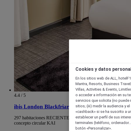
Cookies y datos persona
En los sitios web de ALL, hotelF1
Mantra, Resorts, Business Travel
Villas, Activities & Events, Limit
o acceder a información en su ter
4.4 / 5
servicios que solicita (no puede 
ibis London Blackfriars
sitios; (iii) medir la audiencia y 
«cashback» si se ha suscrito a uno
establecer un perfil de sus inter
297 habitaciones RECIENTEMENTE RENOVADAS con el
terminales (teléfono, ordenador..
concepto circular KAI
botón «Personalizar».