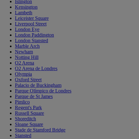
Islington
Kensington
Lambeth
Leiceister Square
Liverpool Street
London Eye
London Paddington
London Stansted
Marble Arch
Newham
Notting Hill
O2 Arena
O2 Arena de Londres
Olympia
Oxford Street
Palacio de Buckingham
Parque Olímpico de Londres
Parque de St James
Pimlico
Regent's Park
Russell Square
Shoreditch
Sloane Square
Stade de Stamford Bridge
Stansted