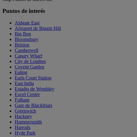
Puntos de interés
Aldgate East
Aéroport de Biggin Hill
Big Ben
Bloomsbury
Brixton
Camberwell
Canary Wharf
City de Londres
Covent Garden
Ealing
Earls Court Station
East India
Estadio de Wembley
Excel Centre
Fulham
Gare de Blackfriars
Greenwich
Hackney
Hammersmith
Harrods
Hyde Park