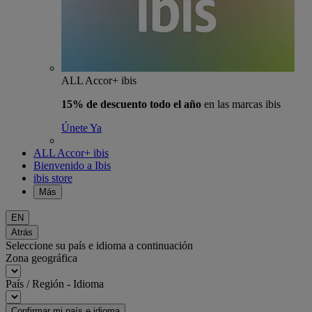
ALL Accor+ ibis
15% de descuento todo el año
en las marcas ibis
Únete Ya
ALL Accor+ ibis
Bienvenido a Ibis
ibis store
Más
EN
Atrás
Seleccione su país e idioma a continuación
Zona geográfica
País / Región - Idioma
Confirmar mi país e idioma