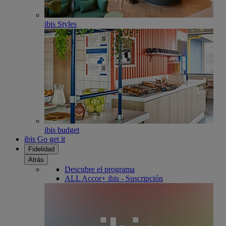
ibis Styles
ibis budget
ibis Go get it
Fidelidad
Atrás
Descubre el programa
ALL Accor+ ibis - Suscripción