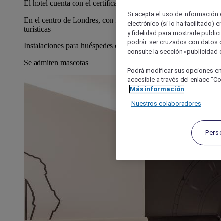
El hotel cuenta con el certificado Llave Verde
Si acepta el uso de información c
En el centro de Londres, con fácil acceso a las atracciones
electrónico (si lo ha facilitado)
turísticas
y fidelidad para mostrarle public
podrán ser cruzados con datos d
Instalaciones para huéspedes con limitaciones físicas
consulte la sección «publicidad d
Se admiten mascotas
Podrá modificar sus opciones en
accesible a través del enlace "Coo
Más información
Nuestros colaboradores
Pers