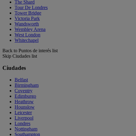
The Shard
Tour De Londres
Tower Bridge
Victoria Park
Wandsworth
Wembley Arena
West London
Whitechapel
Back to Puntos de interés list
Skip Ciudades list
Ciudades
Belfast
Birmingham
Coventry
Edimburgo
Heathrow
Hounslow
Leicester
Liverpool
Londres
Nottingham
Southampton