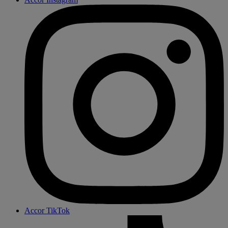
Accor TikTok