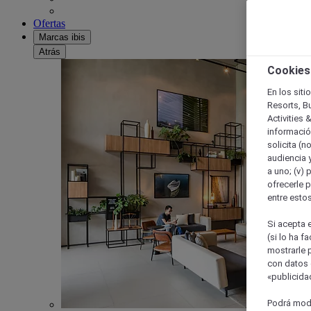
Ofertas
Marcas ibis
Atrás
Cookies
En los siti
Resorts, B
Activities 
información
solicita (n
audiencia y
a uno; (v) 
ofrecerle p
entre esto
Si acepta e
(si lo ha f
mostrarle 
con datos 
«publicidad
Podrá modi