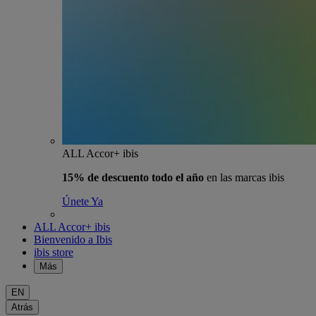
ALL Accor+ ibis
15% de descuento todo el año
en las marcas ibis
Únete Ya
ALL Accor+ ibis
Bienvenido a Ibis
ibis store
Más
EN
Atrás