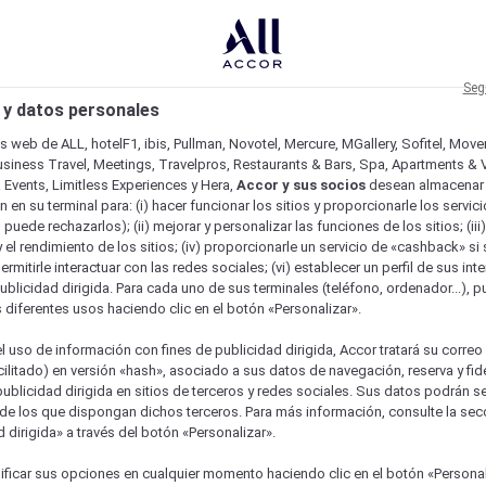
Seg
 y datos personales
os web de ALL, hotelF1, ibis, Pullman, Novotel, Mercure, MGallery, Sofitel, Mov
usiness Travel, Meetings, Travelpros, Restaurants & Bars, Spa, Apartments & Vi
& Events, Limitless Experiences y Hera,
Accor y sus socios
desean almacenar 
 en su terminal para: (i) hacer funcionar los sitios y proporcionarle los servic
o puede rechazarlos); (ii) mejorar y personalizar las funciones de los sitios; (iii
 el rendimiento de los sitios; (iv) proporcionarle un servicio de «cashback» si 
permitirle interactuar con las redes sociales; (vi) establecer un perfil de sus in
ublicidad dirigida. Para cada uno de sus terminales (teléfono, ordenador...), p
s diferentes usos haciendo clic en el botón «Personalizar».
l uso de información con fines de publicidad dirigida, Accor tratará su correo
acilitado) en versión «hash», asociado a sus datos de navegación, reserva y fid
publicidad dirigida en sitios de terceros y redes sociales. Sus datos podrán 
de los que dispongan dichos terceros. Para más información, consulte la sec
 dirigida» a través del botón «Personalizar».
ficar sus opciones en cualquier momento haciendo clic en el botón «Personal