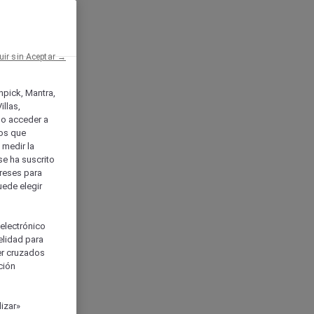
uir sin Aceptar →
enpick, Mantra,
llas,
o acceder a
ios que
) medir la
se ha suscrito
tereses para
uede elegir
 electrónico
elidad para
ser cruzados
ción
izar»