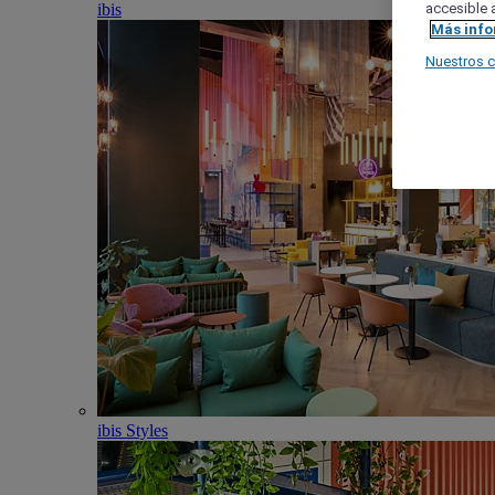
ibis
accesible a
Más inf
Nuestros 
ibis Styles