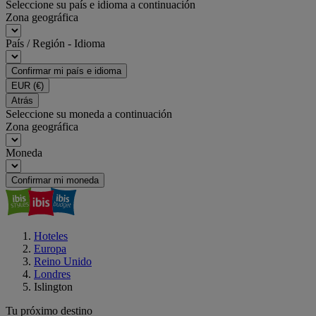
Seleccione su país e idioma a continuación
Zona geográfica
País / Región - Idioma
Confirmar mi país e idioma
EUR
(€)
Atrás
Seleccione su moneda a continuación
Zona geográfica
Moneda
Confirmar mi moneda
Hoteles
Europa
Reino Unido
Londres
Islington
Tu próximo destino