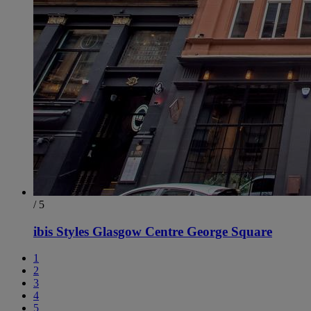
/ 5
ibis Styles Glasgow Centre George Square
1
2
3
4
5