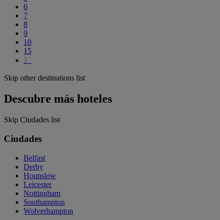
6
7
8
9
10
15
〉
Skip other destinations list
Descubre más hoteles
Skip Ciudades list
Ciudades
Belfast
Derby
Hounslow
Leicester
Nottingham
Southampton
Wolverhampton