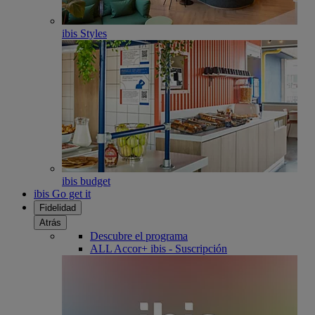
ibis Styles
ibis budget
ibis Go get it
Fidelidad
Atrás
Descubre el programa
ALL Accor+ ibis - Suscripción