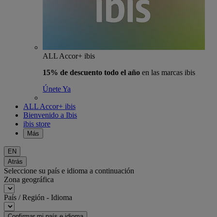
ALL Accor+ ibis
15% de descuento todo el año
en las marcas ibis
Únete Ya
ALL Accor+ ibis
Bienvenido a Ibis
ibis store
Más
EN
Atrás
Seleccione su país e idioma a continuación
Zona geográfica
País / Región - Idioma
Confirmar mi país e idioma