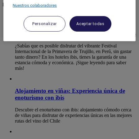
Everything happening at ibis
Nuestros colaboradores
Personalizar
Aceptar todas
Disfruta del Festival Internacional de la
Primavera de Trujillo sin gastar mucho con ibis
¿Sabías que es posible disfrutar del vibrante Festival
Internacional de la Primavera de Trujillo, en Perú, sin gastar
tanto dinero? En los hoteles ibis, tienes la garantía de una
estancia cómoda y económica. ¡Sigue leyendo para saber
más!
Alojamiento en viñas: Experiencia única de
enoturismo con ibis
Descubre el enoturismo con ibis: alojamiento cómodo cerca
de viñas para disfrutar de experiencias únicas en las mejores
rutas del vino del Chile