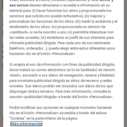
sus socios
desean almacenar o acceder a información en su
terminal para: (i) hacer funcionar los sitios y proporcionarle los
servicios que solicita (no puede rechazarlos); (ii) mejorar y
Para todo lo que suceda, tienes
personalizar las funciones de los sitios; (iii) medir la audiencia y el
rendimiento de los sitios; (iv) proporcionarle un servicio de
nuestra invitación
«cashback» si se ha suscrito a uno; (v) permitirle interactuar con
las redes sociales; (vi) establecer un perfil de sus intereses para
ofrecerle publicidad dirigida. Para cada uno de sus terminales
No te pierdas nada con artículos que inspiran, diseñados para poner
(teléfono, ordenador...), puede elegir entre estos diferentes usos
el foco en los destinos imperdibles, las aventuras locales y en los
haciendo clic en el botón «Personalizar».
eventos interesantes del hotel.
Si acepta el uso de información con fines de publicidad dirigida,
Explorar
Accor tratará su correo electrónico (si lo ha facilitado) en versión
«hash», asociado a sus datos de navegación, reserva y fidelidad
Mundo ibis
para mostrarle publicidad dirigida en sitios de terceros y redes
Evento social en ibis
sociales. Sus datos podrán ser cruzados con datos de los que
Creatividad en ibis Styles
Vive la aventura en ibis budget
dispongan dichos terceros. Para más información, consulte la
Estadia tranquila
sección «publicidad dirigida» a través del botón «Personalizar».
Viajar por una razon
Comodidad Accesible
Podrá modificar sus opciones en cualquier momento haciendo
clic en el botón «Personalizar» accesible a través del enlace
Mundo ibis
"Cookies" en la parte inferior de la página.
Más información