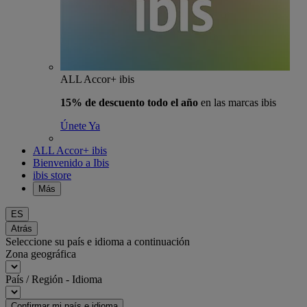
ALL Accor+ ibis
15% de descuento todo el año
en las marcas ibis
Únete Ya
ALL Accor+ ibis
Bienvenido a Ibis
ibis store
Más
ES
Atrás
Seleccione su país e idioma a continuación
Zona geográfica
País / Región - Idioma
Confirmar mi país e idioma