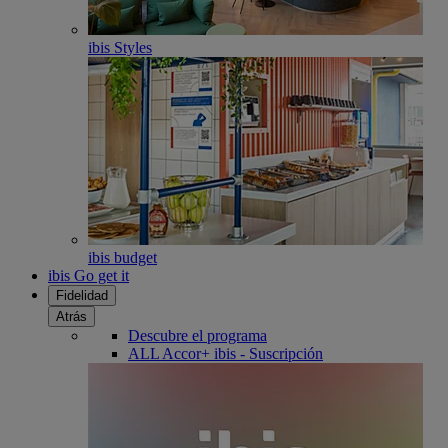
ibis Styles
ibis budget
ibis Go get it
Fidelidad
Atrás
Descubre el programa
ALL Accor+ ibis - Suscripción