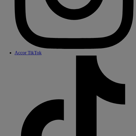
Accor TikTok