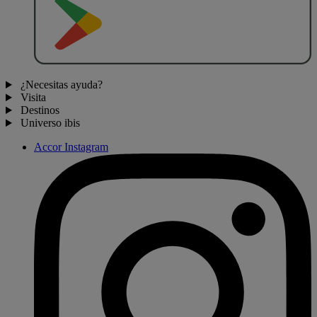
D
E
S
C
A
R
G
A
R
E
N
¿Necesitas ayuda?
Visita
Destinos
Universo ibis
Accor Instagram