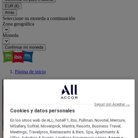
EUR
(€)
Atrás
Seleccione su moneda a continuación
Zona geográfica
Moneda
Confirmar mi moneda
Página de inicio
Seguir sin Aceptar →
Cookies y datos personales
En los sitios web de ALL, hotelF1, ibis, Pullman, Novotel, Mercure,
MGallery, Sofitel, Movenpick, Mantra, Resorts, Business Travel,
Meetings, Travelpros, Restaurants & Bars, Spa, Apartments &
Villas, Activities & Events, Limitless Experiences y Hera,
Accor y