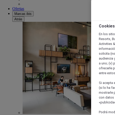
Ofertas
Marcas ibis
Atrás
Cookies
En los siti
Resorts, B
Activities 
información
solicita (n
audiencia y
a uno; (v) 
ofrecerle p
entre esto
Si acepta e
(si lo ha f
mostrarle 
con datos 
«publicidad
Podrá modi