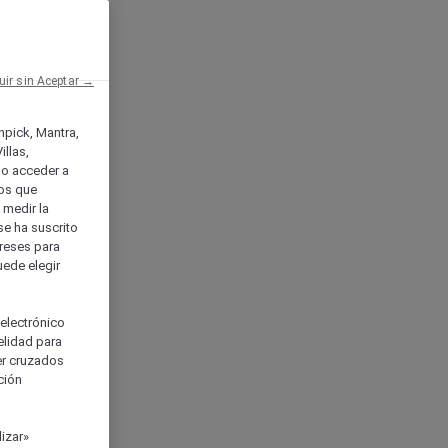
uir sin Aceptar →
enpick, Mantra,
llas,
o acceder a
ios que
) medir la
se ha suscrito
tereses para
uede elegir
 electrónico
elidad para
ser cruzados
ción
izar»