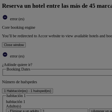
Reserva un hotel entre las más de 45 marca
error (es)
Core booking engine
You’ll be redirected to Accor website to view available hotels and bo
Close window
error (es)
¿Adónde quiere ir?
Booking Dates
Número de huéspedes
1 Habitación(es) - 1 huésped(es)
habitación 1
habitación 1
Adulto(s)
- Eliminar a un adulto
+Agregar un a