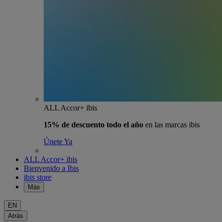
ALL Accor+ ibis
15% de descuento todo el año
en las marcas ibis
Únete Ya
ALL Accor+ ibis
Bienvenido a Ibis
ibis store
Más
EN
Atrás