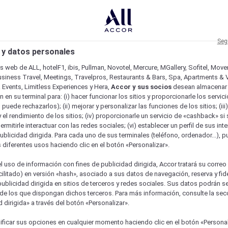
Seg
 y datos personales
os web de ALL, hotelF1, ibis, Pullman, Novotel, Mercure, MGallery, Sofitel, Mov
usiness Travel, Meetings, Travelpros, Restaurants & Bars, Spa, Apartments & Vi
& Events, Limitless Experiences y Hera,
Accor y sus socios
desean almacenar 
 en su terminal para: (i) hacer funcionar los sitios y proporcionarle los servic
o puede rechazarlos); (ii) mejorar y personalizar las funciones de los sitios; (iii
 el rendimiento de los sitios; (iv) proporcionarle un servicio de «cashback» si 
permitirle interactuar con las redes sociales; (vi) establecer un perfil de sus in
ublicidad dirigida. Para cada uno de sus terminales (teléfono, ordenador...), p
s diferentes usos haciendo clic en el botón «Personalizar».
l uso de información con fines de publicidad dirigida, Accor tratará su correo
acilitado) en versión «hash», asociado a sus datos de navegación, reserva y fid
publicidad dirigida en sitios de terceros y redes sociales. Sus datos podrán 
de los que dispongan dichos terceros. Para más información, consulte la sec
 dirigida» a través del botón «Personalizar».
ficar sus opciones en cualquier momento haciendo clic en el botón «Personal