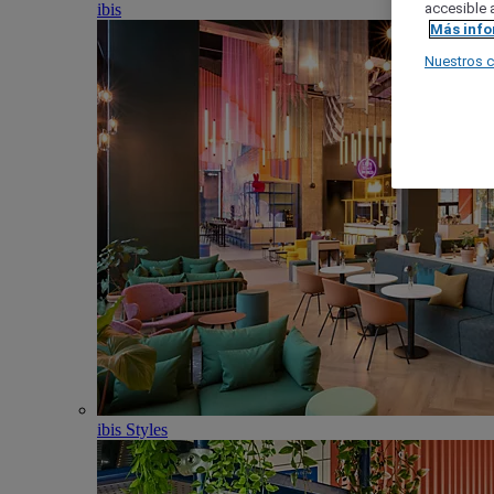
ibis
accesible a
Más inf
Nuestros 
ibis Styles