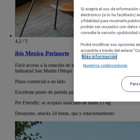
Si acepta el uso de información c
electrónico (si lo ha facilitado)
y fidelidad para mostrarle public
podrán ser cruzados con datos d
consulte la sección «publicidad d
4.2 / 5
Podrá modificar sus opciones en
accesible a través del enlace "Coo
ibis Mexico Perinorte
Más información
Fácil acceso a la estación de tren Lecheria y al Parque
Nuestros colaboradores
Industrial San Martin Obispo
Plaza comercial a un lado
Pers
Excelente punto de partida para el pueblo mágico Tepotzotlán
Pet Friendly: se aceptan mascotas de hasta 15 kg
Desayuno, snacks 24 horas, spa y estacionamiento