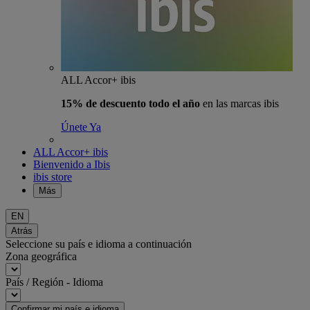
ALL Accor+ ibis
15% de descuento todo el año
en las marcas ibis
Únete Ya
ALL Accor+ ibis
Bienvenido a Ibis
ibis store
Más
EN
Atrás
Seleccione su país e idioma a continuación
Zona geográfica
País / Región - Idioma
Confirmar mi país e idioma