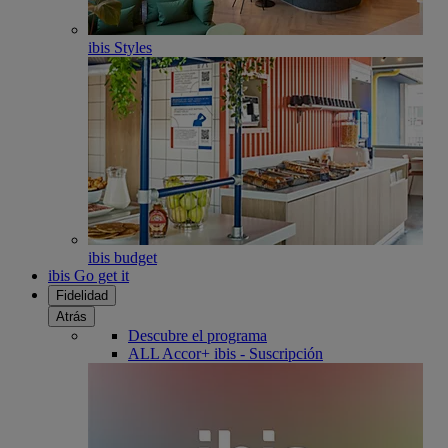
ibis Styles
ibis budget
ibis Go get it
Fidelidad
Atrás
Descubre el programa
ALL Accor+ ibis - Suscripción